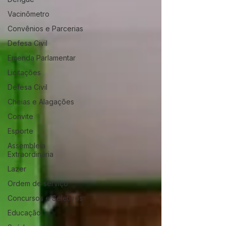
Vacinômetro
Convênios e Parcerias
Defesa Civil
Emenda Parlamentar
Licitações
Defesa Civil
Cheias e Alagações
Convite
Esporte
Assembleia
Extraordinária
Lazer
Ordem de serviço
Concursos e Seletivos
Educação