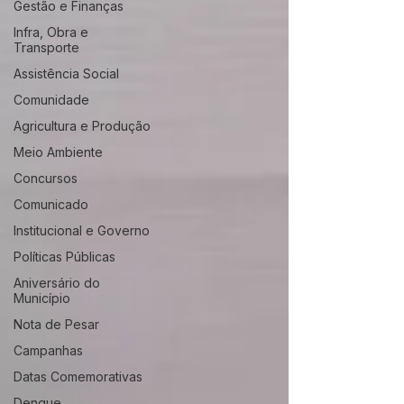
Gestão e Finanças
Infra, Obra e
Transporte
Assistência Social
Comunidade
Agricultura e Produção
Meio Ambiente
Concursos
Comunicado
Institucional e Governo
Políticas Públicas
Aniversário do
Município
Nota de Pesar
Campanhas
Datas Comemorativas
Dengue