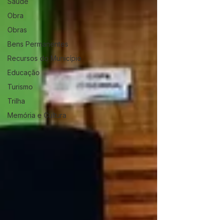
Saúde
Obra
Obras
Bens Permanentes
Recursos do Município
Educação
Turismo
Trilha
Memória e Cultura