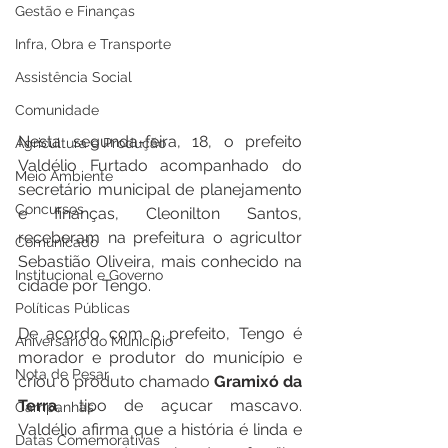
Gestão e Finanças
Infra, Obra e Transporte
Assistência Social
Comunidade
Nesta segunda-feira, 18, o prefeito 
Agricultura e Produção
Valdélio Furtado acompanhado do 
Meio Ambiente
secretário municipal de planejamento 
Concursos
e finanças, Cleonilton Santos, 
receberam na prefeitura o agricultor 
Comunicado
Sebastião Oliveira, mais conhecido na 
Institucional e Governo
cidade por Tengo.
Políticas Públicas
De acordo com o prefeito, Tengo é 
Aniversário do Município
morador e produtor do município e 
Nota de Pesar
criou o produto chamado 
Gramixó da 
Terra
, tipo de açucar mascavo. 
Campanhas
Valdélio afirma que a história é linda e 
Datas Comemorativas