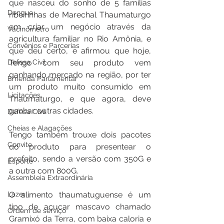
que nasceu do sonho de 5 famílias 
Dengue
ribeirinhas de Marechal Thaumaturgo 
em criar um negócio através da 
Vacinômetro
agricultura familiar no Rio Amônia, e 
Convênios e Parcerias
que deu certo, e afirmou que hoje, 
Tengo com seu produto vem 
Defesa Civil
ganhando mercado na região, por ter 
Emenda Parlamentar
um produto muito consumido em 
Licitações
Thaumaturgo, e que agora, deve 
ganhar outras cidades.
Defesa Civil
Cheias e Alagações
Tengo também trouxe dois pacotes 
Convite
do produto para presentear o 
prefeito, sendo a versão com 350G e 
Esporte
a outra com 800G.
Assembleia Extraordinária
O alimento thaumatuguense é um 
Lazer
tipo de açucar mascavo chamado 
Ordem de serviço
Gramixó da Terra, com baixa caloria e 