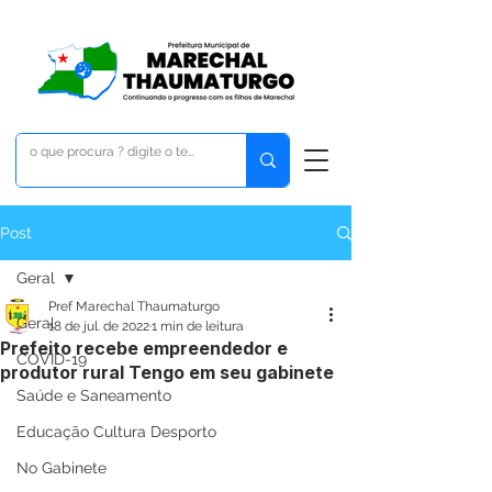
Post
Geral
Pref Marechal Thaumaturgo
Geral
18 de jul. de 2022
1 min de leitura
Prefeito recebe empreendedor e
COVID-19
produtor rural Tengo em seu gabinete
Saúde e Saneamento
Educação Cultura Desporto
No Gabinete