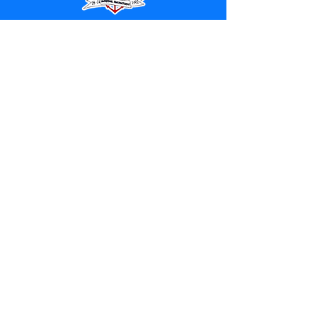
SERVIÇO DE ATENDIMENTO AO 
CIDADÃO (SIC) E OUVIDORIA
Prefeitura de Marechal 
Thaumaturgo - Estado do Acre
CNPJ 84.306.463/0001-76
💻Acesso online: 
SIC 
| 
Fale Conosco
 | 
Ouvidoria
| 
Mapa do Site
📱Fone: +55 (68) 3325-1092 / (68) 
99282-7179 (Responsável (
Douglas da 
Silva Araújo
)
🏢 Av. Raimundo Margarida, SN, CEP 
69.983-000, Centro, Marechal 
Thaumaturgo, Acre
📅 Segunda a sexta, das 7h às 13h 
(Fechado aos sábados, domingos e 
feriados)
📧 