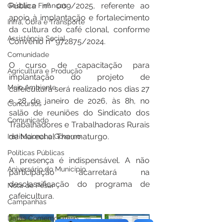
Pública nº 009/2025, referente ao 
Gestão e Finanças
apoio à implantação e fortalecimento 
Infra, Obra e Transporte
da cultura do café clonal, conforme 
Assistência Social
Convênio nº 972875/2024.
Comunidade
O curso de capacitação para 
Agricultura e Produção
implantação do projeto de 
Meio Ambiente
cafeicultura será realizado nos dias 27 
e 28 de janeiro de 2026, às 8h, no 
Concursos
salão de reuniões do Sindicato dos 
Comunicado
Trabalhadores e Trabalhadoras Rurais 
de Marechal Thaumaturgo.
Institucional e Governo
Políticas Públicas
A presença é indispensável. A não 
Aniversário do Município
participação acarretará na 
desclassificação do programa de 
Nota de Pesar
cafeicultura.
Campanhas
Datas Comemorativas