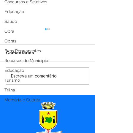
Concursos e Seletivos
Educação
Saúde
Obra
Obras
Bens Permanentes
Comentários
Recursos do Município
Educação
Marechal Thaumaturgo
Reforma Agrár
Escreva um comentário
Turismo
avança na Cafeicultura:
fortalece agric
Segunda etapa de
familiar em Ma
Trilha
envio de mudas
Thaumaturgo
Memória e Cultura
fortalece o produtor
rural