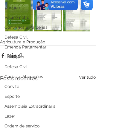
Dengue
Vacinômetro
Convênios e Parcerias
Defesa Civil
Agricultura e Produção
Emenda Parlamentar
Licitações
Defesa Civil
Cheias e Alagações
Ver tudo
Posts recentes
Convite
Esporte
Assembleia Extraordinária
Lazer
Ordem de serviço