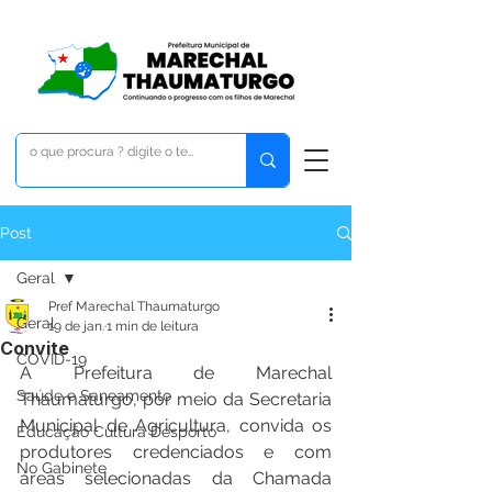
Post
Geral
Pref Marechal Thaumaturgo
Geral
19 de jan.
1 min de leitura
Convite
COVID-19
A Prefeitura de Marechal 
Saúde e Saneamento
Thaumaturgo, por meio da Secretaria 
Municipal de Agricultura, convida os 
Educação Cultura Desporto
produtores credenciados e com 
No Gabinete
áreas selecionadas da Chamada 