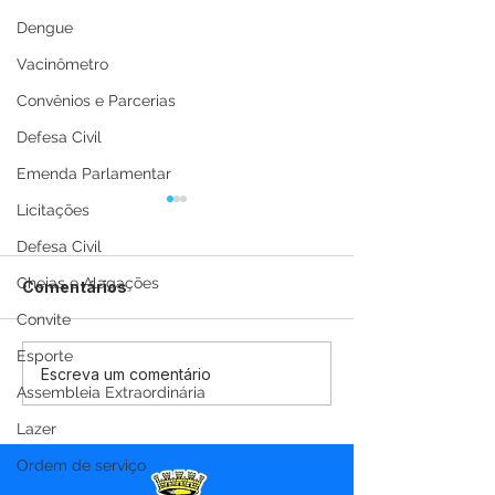
Dengue
Vacinômetro
Convênios e Parcerias
Defesa Civil
Emenda Parlamentar
Licitações
Defesa Civil
Cheias e Alagações
Comentários
Convite
Esporte
12 de junho: Feliz Dia
04 de junho: D
Escreva um comentário
Assembleia Extraordinária
dos Namorados!
Corpus Christi
Lazer
Ordem de serviço