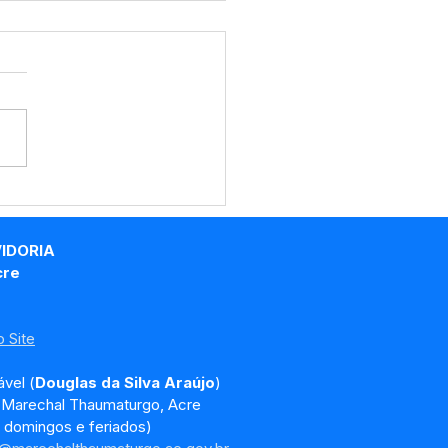
e maio: Um feliz Dia
 Mães!
VIDORIA
cre
 Site
vel (
Douglas da Silva Araújo
)
, Marechal Thaumaturgo, Acre
 domingos e feriados)