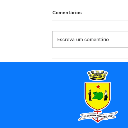
Comentários
Escreva um comentário
Parabéns, Acre! 64 anos
de conquistas e esperança