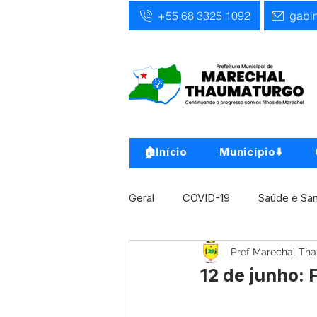
+55 68 3325 1092
gabi
🏠Início
Município⬇️
Geral
COVID-19
Saúde e Sa
Pref Marechal Th
Infra, Obra e Transporte
Ass
12 de junho: 
Concursos
Comunicado