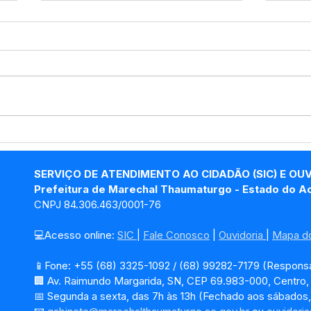
04 de junho: Dia de Corpus
10 d
Christi
das
SERVIÇO DE ATENDIMENTO AO CIDADÃO (SIC) E OU
Prefeitura de Marechal Thaumaturgo - Estado do A
CNPJ 84.306.463/0001-76
💻Acesso online: 
SIC 
| 
Fale Conosco
 | 
Ouvidoria
| 
Mapa do
📱Fone: +55 (68) 3325-1092 / (68) 99282-7179 (Responsá
🏢 Av. Raimundo Margarida, SN, CEP 69.983-000, Centro
📅 Segunda a sexta, das 7h às 13h (Fechado aos sábados,