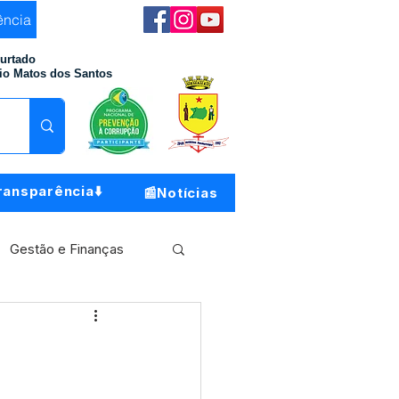
ência
Furtado
io Matos dos Santos
ransparência⬇️
📰Notícias
Gestão e Finanças
Meio Ambiente
o do Município