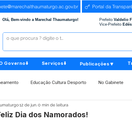
nete@marechalthaumaturgo.ac.gov.br
Portal da Transpar
Olá, Bem-vindo a Marechal Thaumaturgo!
Prefeito
Valdelio 
Vice-Prefeito
Edés
O Governo⬇️
Serviços⬇️
T
Publicações🔽
neamento
Educação Cultura Desporto
No Gabinete
aumaturgo
12 de jun.
0 min de leitura
istência Social
Comunidade
Agricultura e Produção
Feliz Dia dos Namorados!
Institucional e Governo
Políticas Públicas
Aniversári