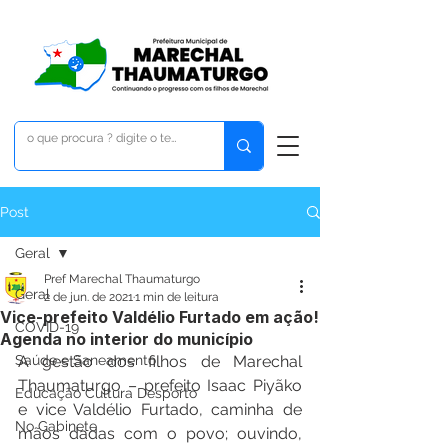
Post
Geral
Pref Marechal Thaumaturgo
Geral
2 de jun. de 2021
1 min de leitura
Vice-prefeito Valdélio Furtado em ação!
COVID-19
Agenda no interior do município
Saúde e Saneamento
A gestão dos filhos de Marechal 
Thaumaturgo – prefeito Isaac Piyãko 
Educação Cultura Desporto
e vice Valdélio Furtado, caminha de 
No Gabinete
mãos dadas com o povo; ouvindo, 