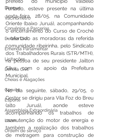
prefeito do município Valdélio 
Dengue
Furtado, esteve presente na última 
sexta-feira, 28/05, na Comunidade 
Vacinômetro
Oriente (baixo Juruá), acompanhando 
Convênios e Parcerias
o encerramento do Curso de Crochê 
– ofertado as moradoras da referida 
Defesa Civil
comunidade ribeirinha, pelo Sindicato 
Emenda Parlamentar
dos Trabalhadores Rurais (STR/MTH), 
Licitações
na pessoa de seu presidente Jailton 
Silva; com o apoio da Prefeitura 
Defesa Civil
Municipal.
Cheias e Alagações
Convite
No dia seguinte, sábado, 29/05, o 
Gestor se dirigiu para Vila Foz do Breu 
Esporte
(alto Juruá), aonde esteve 
Assembleia Extraordinária
acompanhando os trabalhos de 
manutenção do motor de energia e 
Lazer
também a realização dos trabalhos 
Ordem de serviço
de metragem para construção de 