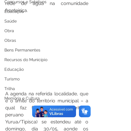
Concursos e Seletivos
rede de água na comunidade 
fronteiriça.
Educação
Saúde
Obra
Obras
Bens Permanentes
Recursos do Município
Educação
Turismo
Trilha
A agenda na referida localidade, que 
Memória e Cultura
é o limite do território municipal – a 
qual faz fronteira com território 
peruano (municipalidade de 
Yurua/Tipisca) se estendeu até o 
domingo, dia 30/05, aonde os 