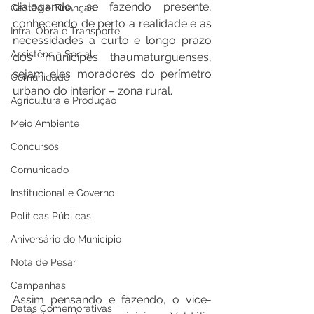
dialogando, se fazendo presente, 
Gestão e Finanças
conhecendo de perto a realidade e as 
Infra, Obra e Transporte
necessidades a curto e longo prazo 
Assistência Social
dos munícipes thaumaturguenses, 
sejam eles moradores do perímetro 
Comunidade
urbano do interior – zona rural.
Agricultura e Produção
Meio Ambiente
Concursos
Comunicado
Institucional e Governo
Políticas Públicas
Aniversário do Município
Nota de Pesar
Campanhas
Assim pensando e fazendo, o vice-
Datas Comemorativas