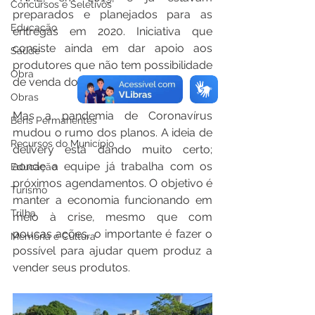
Concursos e Seletivos
preparados e planejados para as 
Educação
entregas em 2020. Iniciativa que 
consiste ainda em dar apoio aos 
Saúde
produtores que não tem possibilidade 
Obra
de venda dos produtos delivery.
Obras
Mas a pandemia de Coronavírus 
Bens Permanentes
mudou o rumo dos planos. A ideia de 
Recursos do Município
delivery está dando muito certo; 
aonde a equipe já trabalha com os 
Educação
próximos agendamentos. O objetivo é 
Turismo
manter a economia funcionando em 
Trilha
meio à crise, mesmo que com 
poucas ações, o importante é fazer o 
Memória e Cultura
possível para ajudar quem produz a 
vender seus produtos.