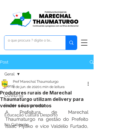
Post
Geral
Pref Marechal Thaumaturgo
Geral
2 de jun. de 2020
1 min de leitura
Produtores rurais de Marechal
COVID-19
Thaumaturgo utilizam delivery para
vender seus produtos
Saúde e Saneamento
A Prefeitura de Marechal 
Educação Cultura Desporto
Thaumaturgo na gestão do Prefeito 
No Gabinete
Isaac Piyãko e vice Valdélio Furtado, 