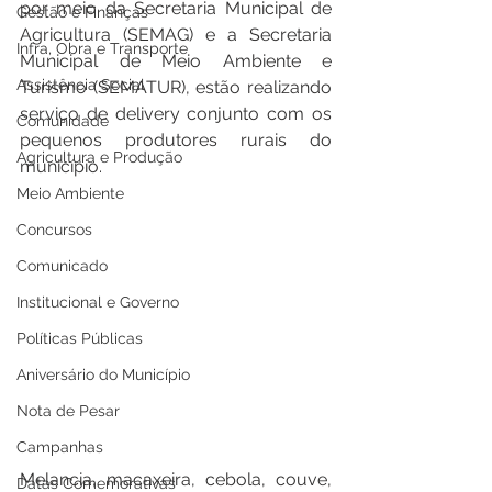
por meio da Secretaria Municipal de 
Gestão e Finanças
Agricultura (SEMAG) e a Secretaria 
Infra, Obra e Transporte
Municipal de Meio Ambiente e 
Assistência Social
Turismo (SEMATUR), estão realizando 
serviço de delivery conjunto com os 
Comunidade
pequenos produtores rurais do 
Agricultura e Produção
município.
Meio Ambiente
Concursos
Comunicado
Institucional e Governo
Políticas Públicas
Aniversário do Município
Nota de Pesar
Campanhas
Melancia, macaxeira, cebola, couve, 
Datas Comemorativas