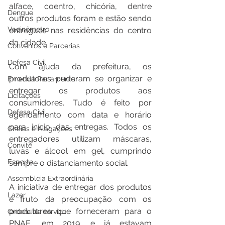
alface, coentro, chicória, dentre 
Dengue
outros produtos foram e estão sendo 
Vacinômetro
entregues nas residências do centro 
da cidade.
Convênios e Parcerias
Defesa Civil
Com ajuda da prefeitura, os 
produtores puderam se organizar e 
Emenda Parlamentar
entregar os produtos aos 
Licitações
consumidores. Tudo é feito por 
Defesa Civil
agendamento com data e horário 
para início das entregas. Todos os 
Cheias e Alagações
entregadores utilizam máscaras, 
Convite
luvas e álcool em gel, cumprindo 
Esporte
sempre o distanciamento social.
Assembleia Extraordinária
A iniciativa de entregar dos produtos 
Lazer
é fruto da preocupação com os 
produtores que forneceram para o 
Ordem de serviço
PNAE, em 2019, e já estavam 