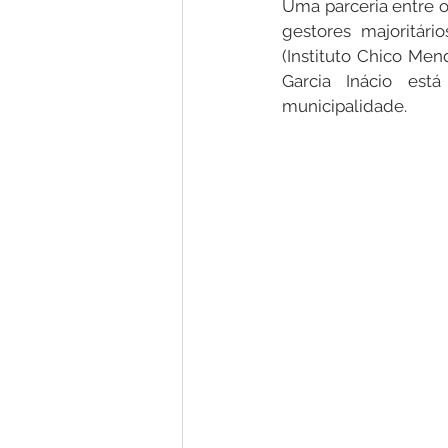
Uma parceria entre 
gestores majoritári
(Instituto Chico Me
Nota de Pesar
Campanhas
Garcia Inácio está
municipalidade.
Defesa Civil
Emenda Parlam
Esporte
Assembleia Extraor