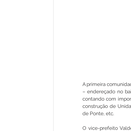
A primeira comunidade
– endereçado no bai
contando com importa
construção de Unida
de Ponte, etc.
O vice-prefeito Val