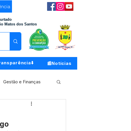
ência
Furtado
io Matos dos Santos
ransparência⬇️
📰Notícias
Gestão e Finanças
Meio Ambiente
rgo
o do Município