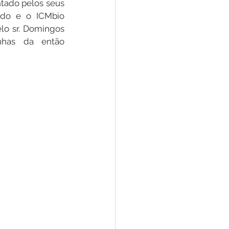
tado pelos seus 
tado e o ICMbio 
lo sr. Domingos 
Convênios e Parcerias
nhas da então 
s
Convite