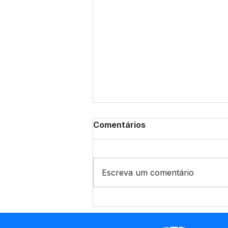
Comentários
Escreva um comentário
Prefeitura de Marechal
Thaumaturgo amplia
infraestrutura urbana com