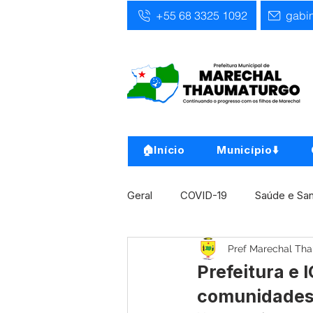
+55 68 3325 1092
gabi
🏠Início
Município⬇️
Geral
COVID-19
Saúde e Sa
Pref Marechal Th
Infra, Obra e Transporte
Ass
Prefeitura e 
comunidades 
Concursos
Comunicado