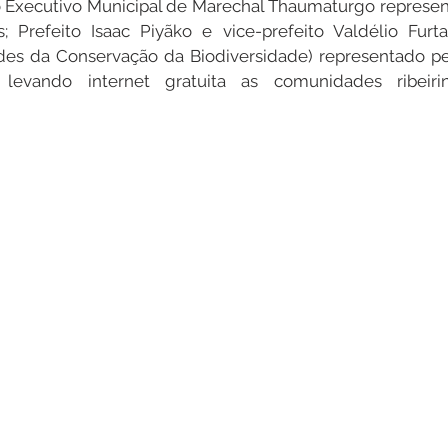
o Executivo Municipal de Marechal Thaumaturgo represen
os; Prefeito Isaac Piyãko e vice-prefeito Valdélio Fur
ndes da Conservação da Biodiversidade) representado pe
Datas Comemorativas
Dengue
Vacinômetro
 levando internet gratuita as comunidades ribeiri
entar
Licitações
Defesa Civil
Cheias e Alagaçõe
dinária
Lazer