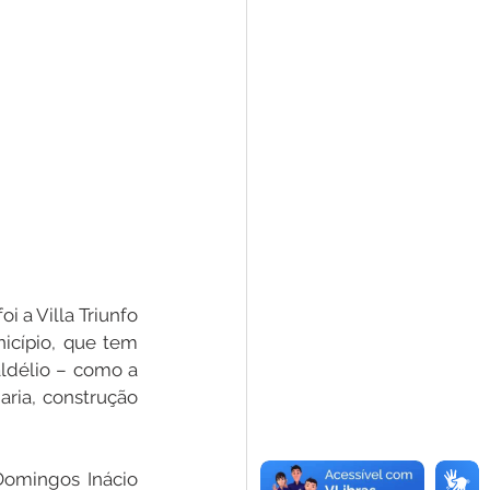
 a Villa Triunfo 
cípio, que tem 
ldélio – como a 
ia, construção 
Domingos Inácio 