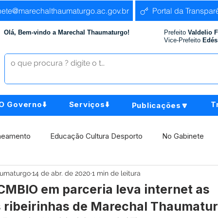
nete@marechalthaumaturgo.ac.gov.br
Portal da Transpar
Olá, Bem-vindo a Marechal Thaumaturgo!
Prefeito
Valdelio 
Vice-Prefeito
Edés
O Governo⬇️
Serviços⬇️
T
Publicações🔽
neamento
Educação Cultura Desporto
No Gabinete
aumaturgo
14 de abr. de 2020
1 min de leitura
istência Social
Comunidade
Agricultura e Produção
ICMBIO em parceria leva internet as
ribeirinhas de Marechal Thaumatu
Institucional e Governo
Políticas Públicas
Aniversári