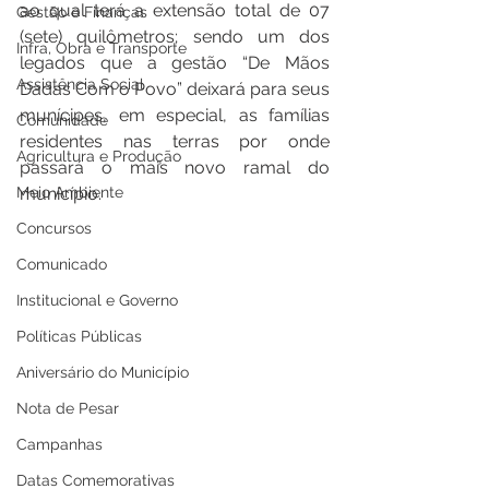
ao qual terá a extensão total de 07 
Gestão e Finanças
(sete) quilômetros; sendo um dos 
Infra, Obra e Transporte
legados que a gestão “De Mãos 
Assistência Social
Dadas Com o Povo” deixará para seus 
munícipes, em especial, as famílias 
Comunidade
residentes nas terras por onde 
Agricultura e Produção
passará o mais novo ramal do 
Meio Ambiente
município.
Concursos
Comunicado
Institucional e Governo
Políticas Públicas
Aniversário do Município
Nota de Pesar
Campanhas
Datas Comemorativas