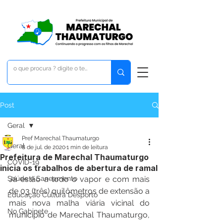
Post
Geral
Pref Marechal Thaumaturgo
Geral
8 de jul. de 2020
1 min de leitura
Prefeitura de Marechal Thaumaturgo
COVID-19
inicia os trabalhos de abertura de ramal
Saúde e Saneamento
Já estão a todo o vapor e com mais 
de 03 (três) quilômetros de extensão a 
Educação Cultura Desporto
mais nova malha viária vicinal do 
No Gabinete
município de Marechal Thaumaturgo, 