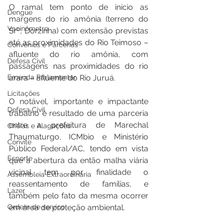
O ramal tem ponto de início as 
Dengue
margens do rio amônia (terreno do 
Vacinômetro
Srº, Dorzinha) com extensão previstas 
até as proximidades do Rio Teimoso – 
Convênios e Parcerias
afluente do rio amônia, com 
Defesa Civil
passagens nas proximidades do rio 
Emenda Parlamentar
arara – afluente do Rio Juruá.
Licitações
O notável, importante e impactante 
Defesa Civil
trabalho é resultado de uma parceria 
entre a prefeitura de Marechal 
Cheias e Alagações
Thaumaturgo, ICMbio e Ministério 
Convite
Público Federal/AC, tendo em vista 
Esporte
que a abertura da então malha viária 
vicinal tem por finalidade o 
Assembleia Extraordinária
reassentamento de famílias, e 
Lazer
também pelo fato da mesma ocorrer 
Ordem de serviço
em área de proteção ambiental.