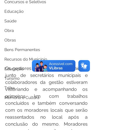
Concursos e Seletivos
Educação
Saúde
Obra
Obras
Bens Permanentes
Recursos do Município
Os gestores majoritários do município 
Educação
junto de secretários municipais e 
Turismo
colaboradores da gestão estiveram 
Trilha
vistoriando e acompanhando os 
primeiros km com trabalhos 
Memória e Cultura
concluídos e também conversando 
com os moradores locais que serão 
reassentados no local após a 
conclusão do mesmo. Moradores 