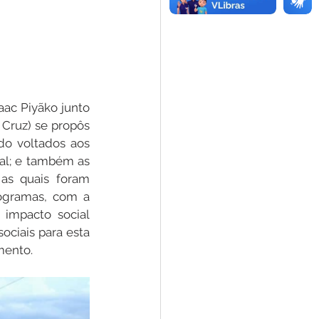
aac Piyãko junto 
Cruz) se propôs 
do voltados aos 
al; e também as 
as quais foram 
gramas, com a 
impacto social 
ociais para esta 
mento.