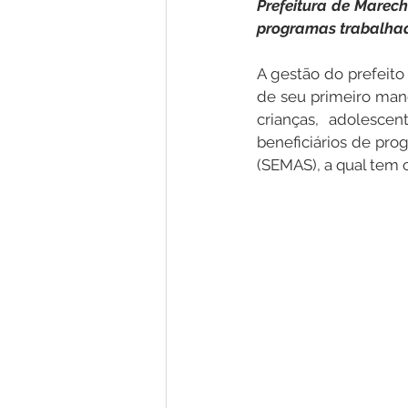
Prefeitura de Marech
programas trabalhado
Nota de Pesar
Campanhas
A gestão do prefeito 
de seu primeiro man
crianças, adolesce
Defesa Civil
Emenda Parlam
beneficiários de prog
(SEMAS), a qual tem 
Esporte
Assembleia Extraor