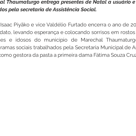
al Thaumaturgo entrega presentes de Natal a usuário e b
s pela secretaria de Assistência Social.
Datas Comemorativas
Dengue
Vacinômetro
Isaac Piyãko e vice Valdélio Furtado encerra o ano de 20
dato, levando esperança e colocando sorrisos em rostos
ntes e idosos do município de Marechal Thaumaturgo
entar
Licitações
Defesa Civil
Cheias e Alagaçõe
ramas sociais trabalhados pela Secretaria Municipal de As
como gestora da pasta a primeira dama Fátima Souza Cruz
dinária
Lazer