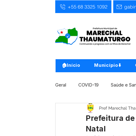
+55 68 3325 1092
gabi
🏠Início
Município⬇️
Geral
COVID-19
Saúde e Sa
Pref Marechal Th
Infra, Obra e Transporte
Ass
Prefeitura d
Natal
Concursos
Comunicado