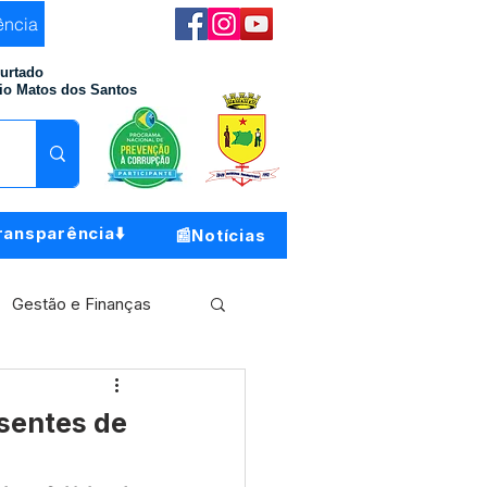
ência
Furtado
io Matos dos Santos
ransparência⬇️
📰Notícias
Gestão e Finanças
Meio Ambiente
sentes de
o do Município