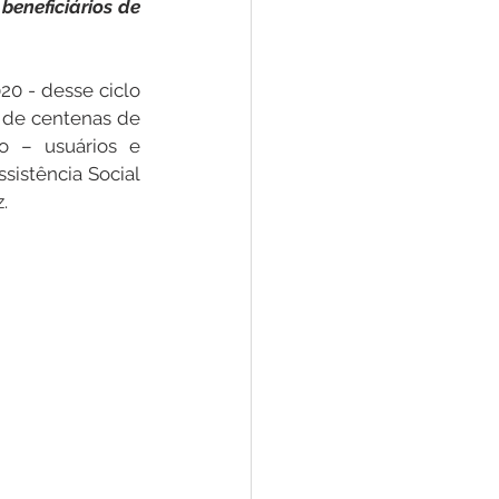
eneficiários de 
Convênios e Parcerias
20 - desse ciclo 
 de centenas de 
 – usuários e 
s
Convite
sistência Social 
.