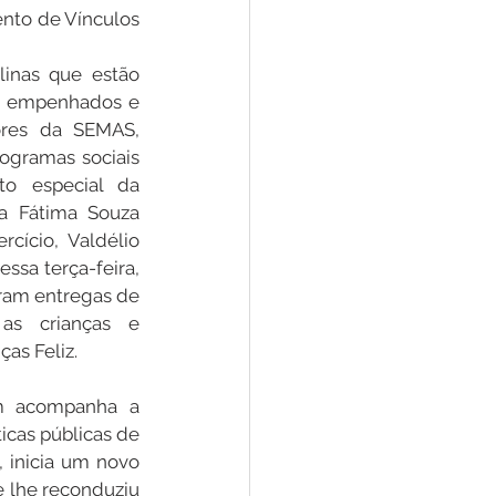
nto de Vínculos 
inas que estão 
, empenhados e 
res da SEMAS, 
ogramas sociais 
 especial da 
ia Fátima Souza 
cício, Valdélio 
ssa terça-feira, 
ram entregas de 
as crianças e 
as Feliz. 
ém acompanha a 
icas públicas de 
inicia um novo 
 lhe reconduziu 