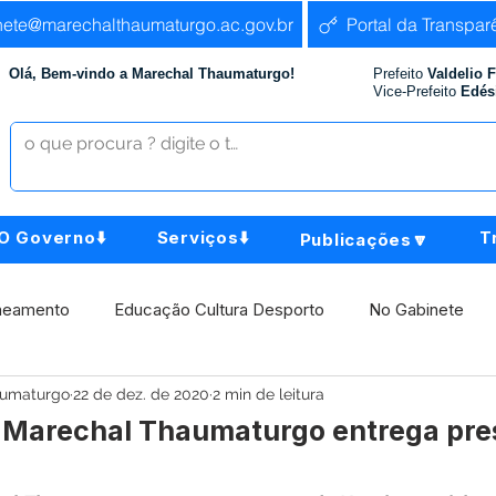
nete@marechalthaumaturgo.ac.gov.br
Portal da Transpar
Olá, Bem-vindo a Marechal Thaumaturgo!
Prefeito
Valdelio 
Vice-Prefeito
Edés
O Governo⬇️
Serviços⬇️
T
Publicações🔽
neamento
Educação Cultura Desporto
No Gabinete
aumaturgo
22 de dez. de 2020
2 min de leitura
istência Social
Comunidade
Agricultura e Produção
e Marechal Thaumaturgo entrega pre
Institucional e Governo
Políticas Públicas
Aniversári