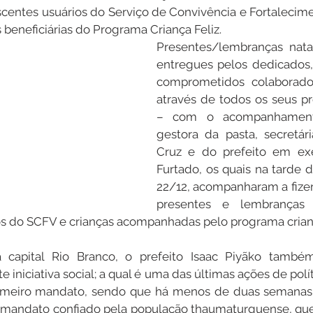
scentes usuários do Serviço de Convivência e Fortalecime
 beneficiárias do Programa Criança Feliz.
Presentes/lembranças natal
entregues pelos dedicados
comprometidos colaborado
através de todos os seus pr
– com o acompanhamento
gestora da pasta, secretár
Cruz e do prefeito em exer
Furtado, os quais na tarde de
22/12, acompanharam a fize
presentes e lembranças 
s do SCFV e crianças acompanhadas pelo programa crianç
a capital Rio Branco, o prefeito Isaac Piyãko tamb
 iniciativa social; a qual é uma das últimas ações de polít
imeiro mandato, sendo que há menos de duas semanas, 
o mandato confiado pela população thaumaturguense, que