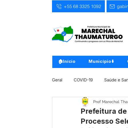
+55 68 3325 1092
gabi
🏠Início
Município⬇️
Geral
COVID-19
Saúde e Sa
Pref Marechal Th
Infra, Obra e Transporte
Ass
Prefeitura d
Processo Sele
Concursos
Comunicado