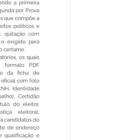
ndo a primeira 
egunda por Prova 
gos que compõe a 
tos políticos e 
; quitação com 
o exigido para 
do certame.
órios, os quais 
 formato PDF 
o da ficha de 
oficial com foto 
CNH, Identidade 
elho), Certidão 
ulo do eleitor, 
iça eleitoral, 
ra candidatos do 
te de endereço 
 qualificação e 