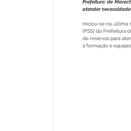
Prefeitura de Marec
atender necessidade 
Nota de Pesar
Campanhas
Iniciou-se na última 
(PSS) da Prefeitura 
de reservas para ate
Defesa Civil
Emenda Parlam
à formação e equipes
Esporte
Assembleia Extraor