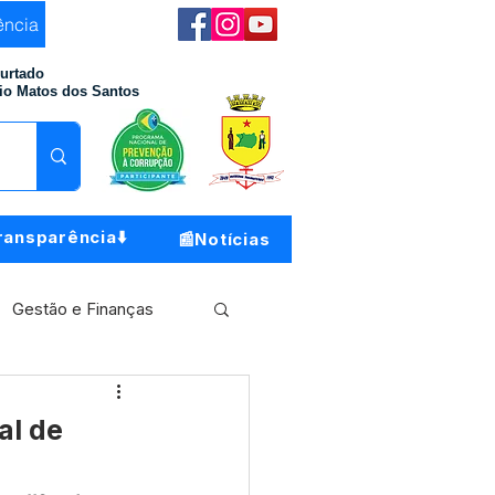
ência
Furtado
io Matos dos Santos
ransparência⬇️
📰Notícias
Gestão e Finanças
Meio Ambiente
al de
o do Município