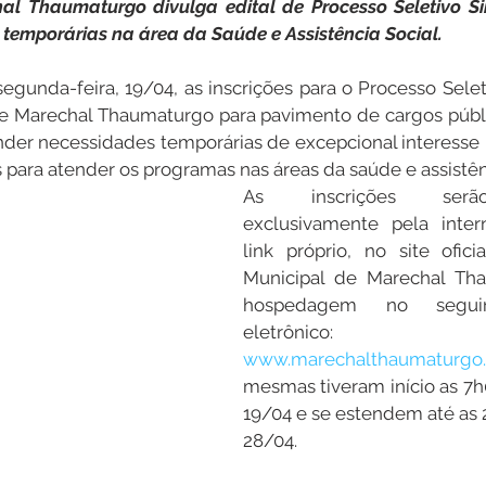
hal Thaumaturgo divulga edital de Processo Seletivo Si
temporárias na área da Saúde e Assistência Social.
Datas Comemorativas
Dengue
Vacinômetro
segunda-feira, 19/04, as inscrições para o Processo Selet
de Marechal Thaumaturgo para pavimento de cargos públi
nder necessidades temporárias de excepcional interesse p
entar
Licitações
Defesa Civil
Cheias e Alagaçõe
 para atender os programas nas áreas da saúde e assistênc
As inscrições serão
exclusivamente pela intern
link próprio, no site oficia
dinária
Lazer
Municipal de Marechal Th
hospedagem no seguin
eletrônico: 
www.marechalthaumaturgo.a
mesmas tiveram início as 7h
19/04 e se estendem até as 
28/04.