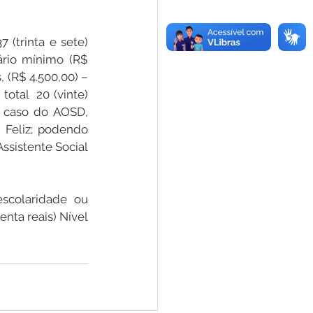
(trinta e sete) 
rio mínimo (R$ 
 (R$ 4.500,00) – 
otal  20 (vinte) 
 caso do AOSD, 
 Feliz; podendo 
sistente Social 
scolaridade ou 
nta reais) Nível 