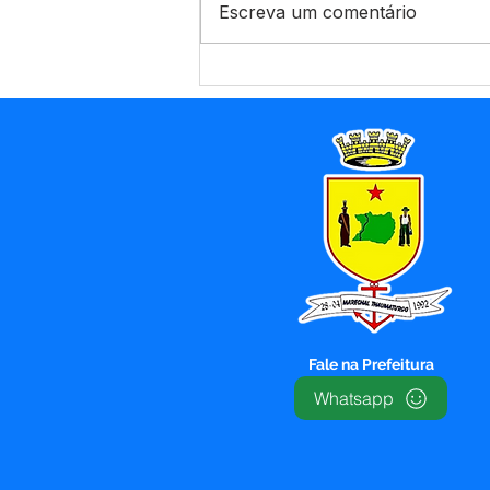
Escreva um comentário
CRAS Itinerante leva
cidadania e cuidado à
comunidade Pau Brasil
Fale na Prefeitura
Whatsapp