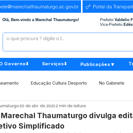
nete@marechalthaumaturgo.ac.gov.br
Portal da Transpar
Olá, Bem-vindo a Marechal Thaumaturgo!
Prefeito
Valdelio 
Vice-Prefeito
Edés
O Governo⬇️
Serviços⬇️
T
Publicações🔽
neamento
Educação Cultura Desporto
No Gabinete
aumaturgo
20 de abr. de 2021
2 min de leitura
istência Social
Comunidade
Agricultura e Produção
e Marechal Thaumaturgo divulga edit
tivo Simplificado
Institucional e Governo
Políticas Públicas
Aniversári