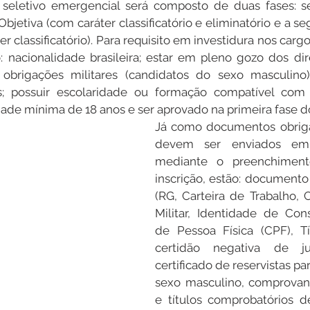
 seletivo emergencial será composto de duas fases: se
jetiva (com caráter classificatório e eliminatório e a s
er classificatório). Para requisito em investidura nos car
: nacionalidade brasileira; estar em pleno gozo dos direi
 obrigações militares (candidatos do sexo masculino)
is; possuir escolaridade ou formação compatível com 
idade mínima de 18 anos e ser aprovado na primeira fase 
Já como documentos obrigat
devem ser enviados em
mediante o preenchiment
inscrição, estão: documento 
(RG, Carteira de Trabalho, 
Militar, Identidade de Cons
de Pessoa Física (CPF), Tít
certidão negativa de just
certificado de reservistas pa
sexo masculino, comprovan
e títulos comprobatórios de