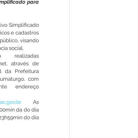
mplificado para 
Convênios e Parcerias
ivo Simplificado 
cos e cadastros 
úblico, visando 
s
Convite
ia social.
 realizadas 
et, através de 
l da Prefeitura 
aumaturgo, com 
te endereço 
c.gov.br.
 As 
00min da do dia 
23h59min do dia 