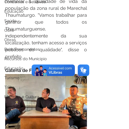
melhorar a qualidade de vida da 
Concursos e Seletivos
população da zona rural de Marechal 
Educação
Thaumaturgo. "Vamos trabalhar para 
Saúde
garantir que todos os 
Thaumaturguense, 
Obra
independentemente da sua 
Obras
localização, tenham acesso a serviços 
públicos de qualidade", disse o 
Bens Permanentes
prefeito.
Recursos do Município
Educação
Galeria de Fotos
Turismo
Trilha
Memória e Cultura