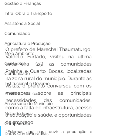
Gestão e Finanças
Infra, Obra e Transporte
Assistência Social
Comunidade
Agricultura e Produção
O prefeito de Marechal Thaumaturgo, 
Meio Ambiente
Valdélio Furtado, visitou na última 
sexta-feira (25) as comunidades 
Concursos
Prainha e Quarto Bocas, localizadas 
Comunicado
na zona rural do município. Durante as 
Institucional e Governo
visitas, o prefeito conversou com os 
moradores sobre as principais 
Políticas Públicas
necessidades das comunidades, 
Aniversário do Município
como a falta de infraestrutura, acesso 
Nota de Pesar
à educação e saúde, e oportunidades 
de emprego.
Campanhas
"Estamos aqui para ouvir a população e 
Datas Comemorativas