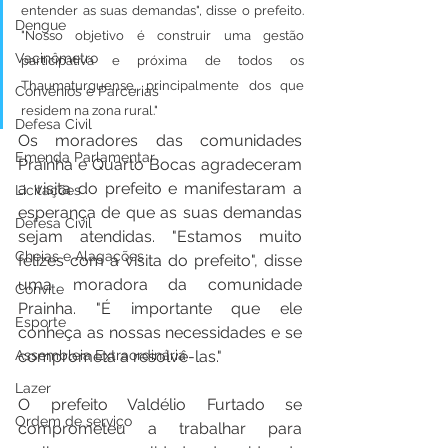
entender as suas demandas", disse o prefeito. 
Dengue
"Nosso objetivo é construir uma gestão 
Vacinômetro
participativa e próxima de todos os 
Thaumaturguense, principalmente dos que 
Convênios e Parcerias
residem na zona rural."
Defesa Civil
Os moradores das comunidades 
Emenda Parlamentar
Prainha e Quarto Bocas agradeceram 
a visita do prefeito e manifestaram a 
Licitações
esperança de que as suas demandas 
Defesa Civil
sejam atendidas. "Estamos muito 
Cheias e Alagações
felizes com a visita do prefeito", disse 
uma moradora da comunidade 
Convite
Prainha. "É importante que ele 
Esporte
conheça as nossas necessidades e se 
comprometa a resolvê-las."
Assembleia Extraordinária
Lazer
O prefeito Valdélio Furtado se 
Ordem de serviço
comprometeu a trabalhar para 