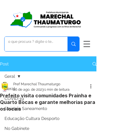
Post
Geral
Pref Marechal Thaumaturgo
Geral
26 de ago. de 2023
1 min de leitura
Prefeito visita comunidades Prainha e
COVID-19
Quarto Bocas e garante melhorias para
os locais
Saúde e Saneamento
Educação Cultura Desporto
No Gabinete