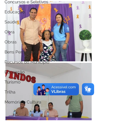
Concursos e Seletivos
Educação
Saúde
Obra
Obras
Bens Permanentes
Recursos do Município
Educação
Turismo
Trilha
Memória e Cultura