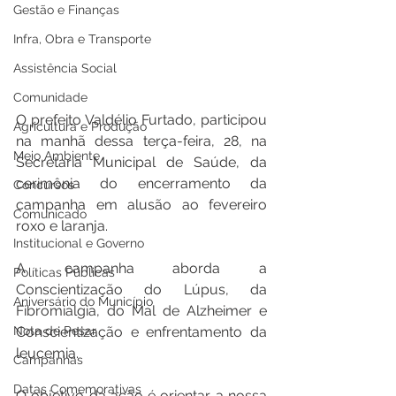
Gestão e Finanças
Infra, Obra e Transporte
Assistência Social
Comunidade
O prefeito Valdélio Furtado, participou 
Agricultura e Produção
na manhã dessa terça-feira, 28, na 
Meio Ambiente
Secretaria Municipal de Saúde, da 
cerimônia do encerramento da 
Concursos
campanha em alusão ao fevereiro 
Comunicado
roxo e laranja.
Institucional e Governo
A campanha aborda a 
Políticas Públicas
Conscientização do Lúpus, da 
Aniversário do Município
Fibromialgia, do Mal de Alzheimer e 
Nota de Pesar
Conscientização e enfrentamento da 
leucemia.
Campanhas
Datas Comemorativas
O objetivo da ação é orientar a nossa 