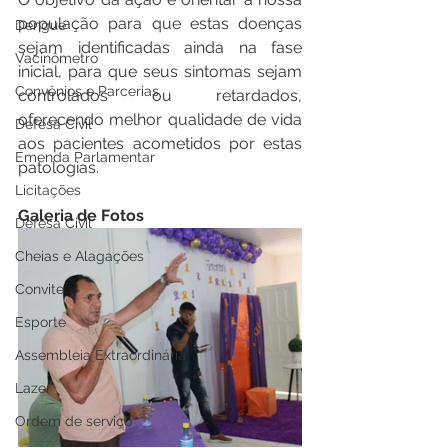
população para que estas doenças 
Dengue
sejam identificadas ainda na fase 
Vacinômetro
inicial, para que seus sintomas sejam 
Convênios e Parcerias
controlados ou retardados, 
oferecendo melhor qualidade de vida 
Defesa Civil
aos pacientes acometidos por estas 
Emenda Parlamentar
patologias.
Licitações
Galeria de Fotos
Defesa Civil
Cheias e Alagações
Convite
Esporte
Assembleia Extraordinária
Lazer
Ordem de serviço