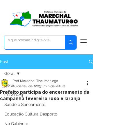
Post
Geral
Pref Marechal Thaumaturgo
Geral
28 de fev. de 2023
1 min de leitura
Prefeito participa do encerramento da
COVID-19
campanha fevereiro roxo e laranja
Saúde e Saneamento
Educação Cultura Desporto
No Gabinete