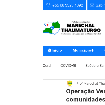
+55 68 3325 1092
gabi
🏠Início
Município⬇️
Geral
COVID-19
Saúde e Sa
Pref Marechal Th
Infra, Obra e Transporte
Ass
Operação Ver
comunidades 
Concursos
Comunicado