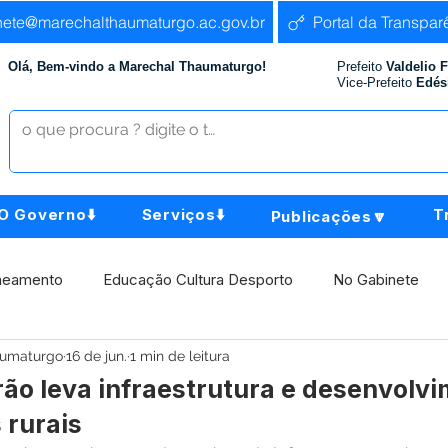
nete@marechalthaumaturgo.ac.gov.br
Portal da Transpar
Olá, Bem-vindo a Marechal Thaumaturgo!
Prefeito
Valdelio 
Vice-Prefeito
Edés
O Governo⬇️
Serviços⬇️
T
Publicações🔽
neamento
Educação Cultura Desporto
No Gabinete
aumaturgo
16 de jun.
1 min de leitura
istência Social
Comunidade
Agricultura e Produção
ão leva infraestrutura e desenvolvi
rurais
Institucional e Governo
Políticas Públicas
Aniversári