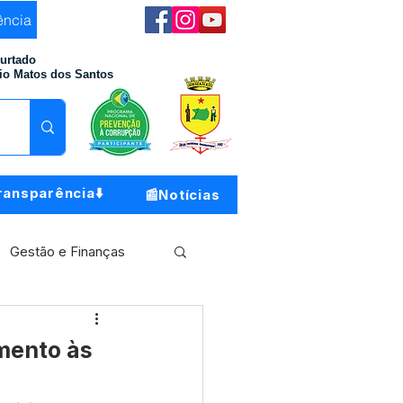
ência
Furtado
io Matos dos Santos
ransparência⬇️
📰Notícias
Gestão e Finanças
Meio Ambiente
mento às
o do Município