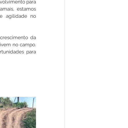
volvimento para 
amais, estamos 
 agilidade no 
Convênios e Parcerias
 crescimento da 
s
Convite
vivem no campo. 
tunidades para 