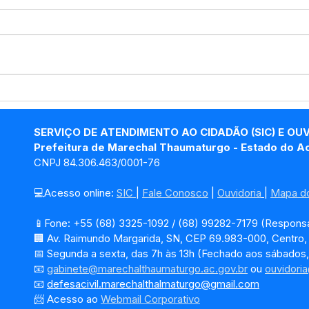
Prefeitura de Marechal
Pref
Thaumaturgo melhora
Tha
acesso no Ramal da Maritó
ser
SERVIÇO DE ATENDIMENTO AO CIDADÃO (SIC) E OU
dos 
Prefeitura de Marechal Thaumaturgo - Estado do A
CNPJ 84.306.463/0001-76
💻Acesso online: 
SIC 
| 
Fale Conosco
 | 
Ouvidoria
| 
Mapa do
📱Fone: +55 (68) 3325-1092 / (68) 99282-7179 (Responsá
🏢 Av. Raimundo Margarida, SN, CEP 69.983-000, Centro
📅 Segunda a sexta, das 7h às 13h (Fechado aos sábados,
📧 
gabinete@marechalthaumaturgo.ac.gov.br
 ou 
ouvidori
📧
defesacivil.marechalthalmaturgo@gmail.com
📨 Acesso ao 
Webmail Corporativo