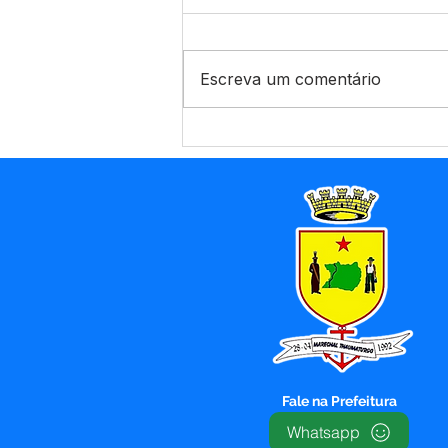
Escreva um comentário
Recuperação de Vias e
Operação Tapa-Buracos
Fale na Prefeitura
Whatsapp