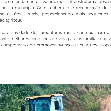
está em andamento, levando mais infraestrutura e desen
nosso município. Com a abertura e recuperação de r
o às áreas rurais, proporcionando mais segurança e
Datas Comemorativas
Dengue
Vacinômetro
ão agrícola.
ece a atividade dos produtores rurais, contribui para o
entar
Licitações
Defesa Civil
Cheias e Alagaçõe
rante melhores condições de vida para as famílias que 
 compromisso de promover avanços e criar novas opor
dinária
Lazer