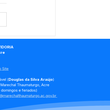
eitura de Marechal
umaturgo segue com
viços de manutenção
VIDORIA
ramais
cre
 Site
vel (
Douglas da Silva Araújo
)
, Marechal Thaumaturgo, Acre
 domingos e feriados)
a@marechalthaumaturgo.ac.gov.br