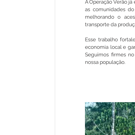
A Operação Verão já 
as comunidades do 
melhorando o acess
Nota de Pesar
Campanhas
transporte da produç
Esse trabalho fortal
Defesa Civil
Emenda Parlam
economia local e ga
Seguimos firmes no
nossa população.
Esporte
Assembleia Extraor