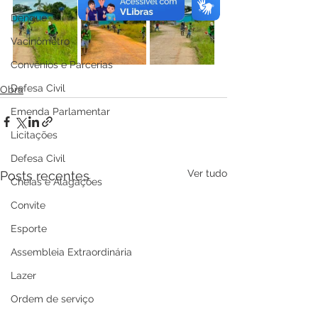
Dengue
Vacinômetro
Convênios e Parcerias
Defesa Civil
Obra
Emenda Parlamentar
Licitações
Defesa Civil
Ver tudo
Posts recentes
Cheias e Alagações
Convite
Esporte
Assembleia Extraordinária
Lazer
Ordem de serviço