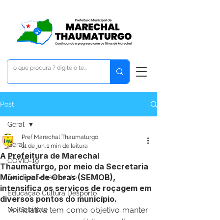
Post
Geral
Pref Marechal Thaumaturgo
Geral
11 de jun.
1 min de leitura
A Prefeitura de Marechal
COVID-19
Thaumaturgo, por meio da Secretaria
Municipal de Obras (SEMOB),
Saúde e Saneamento
intensifica os serviços de roçagem em
Educação Cultura Desporto
diversos pontos do município.
No Gabinete
A iniciativa tem como objetivo manter 