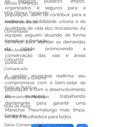
os espaços públicos limpos, 
Gestão e Finanças
organizados e seguros para a 
Infra, Obra e Transporte
população, além de contribuir para a 
melhoria da mobilidade urbana e da 
Assistência Social
qualidade de vida dos moradores. As 
Comunidade
equipes seguem atuando de forma 
Agricultura e Produção
contínua para atender as demandas 
da cidade, promovendo a 
Meio Ambiente
conservação das vias e áreas 
Concursos
públicas. 
Comunicado
A gestão municipal reafirma seu 
Institucional e Governo
compromisso com o bem-estar da 
Políticas Públicas
população e com o desenvolvimento 
do município, trabalhando 
Aniversário do Município
diariamente para garantir uma 
Nota de Pesar
Marechal Thaumaturgo mais limpa, 
Campanhas
bonita e acolhedora para todos.
Datas Comemorativas