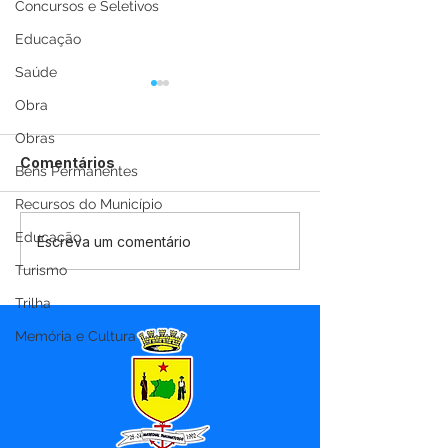
Concursos e Seletivos
Educação
Saúde
Obra
Obras
Comentários
Bens Permanentes
Recursos do Município
Educação
Prefeitura de Marechal
Prefeitura de 
Escreva um comentário
Thaumaturgo melhora
Thaumaturgo 
Turismo
acesso no Ramal da
com serviços 
Trilha
Maritó
manutenção d
ramais
Memória e Cultura