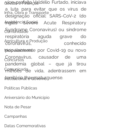
vice-prefeito Valdélio Furtado, iniciava 
Gestão e Finanças
a luta para evitar que os vírus de 
Infra, Obra e Transporte
designação oficial: SARS-CoV-2 (do 
Assistência Social
inglês Severe Acute Respiratory 
Syndrome Coronavírus) ou síndrome 
Comunidade
respiratória aguda grave do 
Agricultura e Produção
coronavírus, conhecido 
popularmente por Covid-19 ou novo 
Meio Ambiente
Coronavírus, causador de uma 
Concursos
pandemia global – que já tirou 
Comunicado
milhões de vida, adentrassem em 
território thaumaturguense.  
Institucional e Governo
Políticas Públicas
Aniversário do Município
Nota de Pesar
Campanhas
Datas Comemorativas