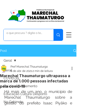
Post
Geral
Pref Marechal Thaumaturgo
Geral
6 de abr. de 2021
2 min de leitura
Marechal Thaumaturgo ultrapassa a
COVID-19
marca de 1.000 pessoas infectadas
pela covid-19
Saúde e Saneamento
Há mais de um ano, o município de 
Educação Cultura Desporto
Marechal Thaumaturgo sobre a 
No Gabinete
gestão do prefeito Isaac Piyãko e 