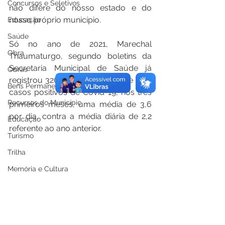
Concursos e Seletivos
não difere do nosso estado e do 
nosso próprio município.
Educação
Saúde
Só no ano de 2021, Marechal 
Obra
Thaumaturgo, segundo boletins da 
Secretaria Municipal de Saúde já 
Obras
registrou 326 (trezentos e vinte e seis) 
Bens Permanentes
casos positivos de Covid-19, nos três 
Recursos do Município
primeiros meses; uma média de 3,6 
por dia, contra a média diária de 2,2 
Educação
referente ao ano anterior.
Turismo
Trilha
Memória e Cultura