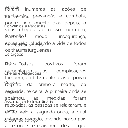
Dengue
Foram inúmeras as ações de 
contenção, prevenção e combate, 
Vacinômetro
porém, infelizmente dias depois, o 
Convênios e Parcerias
vírus chegou ao nosso município, 
Defesa Civil
trazendo medo, insegurança, 
apreensão. Mudando a vida de todos 
Emenda Parlamentar
os thaumaturguenses.
Licitações
Os casos positivos foram 
Defesa Civil
aumentando, as complicações 
Cheias e Alagações
também, e infelizmente, dias depois o 
Convite
registro da primeira morte, da 
segunda, terceira. A primeira onda se 
Esporte
acalmou, as medidas foram 
Assembleia Extraordinária
relaxadas, as pessoas se relaxaram, e 
Lazer
então veio a segunda onda, a qual 
estamos vivendo, levando nosso país 
Ordem de serviço
a recordes e mais recordes, o que 