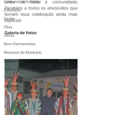
união de toda a comunidade. 
Concursos e Seletivos
Parabéns a todos os envolvidos que 
Educação
tornam essa celebração ainda mais 
Saúde
especial!
Obra
Galeria de fotos:
Obras
Bens Permanentes
Recursos do Município
Educação
Turismo
Trilha
Memória e Cultura