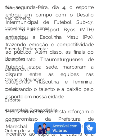
Na segunda-feira, dia 4, o esporte 
Dengue
entrou em campo com o Desafio 
Vacinômetro
Intermunicipal de Futebol Sub-17, 
Convênios e Parcerias
onde o time Esport Byos (MTH) 
enfrentou a Escolinha Ms10 (Pw), 
Defesa Civil
trazendo emoção e competitividade 
Emenda Parlamentar
ao público. Além disso, as finais do 
Campeonato Thaumaturguense de 
Licitações
Futebol, etapa sede, marcaram a 
Defesa Civil
disputa entre as equipes nas 
Cheias e Alagações
categorias masculina e feminina, 
celebrando o talento e a paixão pelo 
Convite
esporte em nossa cidade.
Esporte
Assembleia Extraordinária
Esses momentos de festa reforçam o 
compromisso da Prefeitura de 
Lazer
Marechal Thaumaturgo com o 
Ordem de serviço
incentivo ao esporte, à cultura e à 