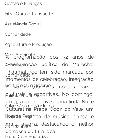
Gestão e Finanças
Infra, Obra e Transporte
Assistência Social
Comunidade
Agricultura e Produção
Meio Ambiente
A programação dos 32 anos de 
emancipação política de Marechal 
Concursos
Thaumaturgo tem sido marcada por 
Comunicado
momentos de celebração, integração 
Institucional e Governo
e valorização das nossas raízes 
culturais e esportivas. No domingo, 
Políticas Públicas
dia 3, a cidade viveu uma linda Noite 
Aniversário do Município
Cultural na Praça Odon do Vale, um 
evento repleto de música, dança e 
Nota de Pesar
muita alegria, destacando o melhor 
Campanhas
da nossa cultura local.
Datas Comemorativas