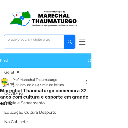
Post
Geral
Pref Marechal Thaumaturgo
Geral
5 de nov. de 2024
1 min de leitura
Marechal Thaumaturgo comemora 32
COVID-19
anos com cultura e esporte em grande
estilo
Saúde e Saneamento
Educação Cultura Desporto
No Gabinete