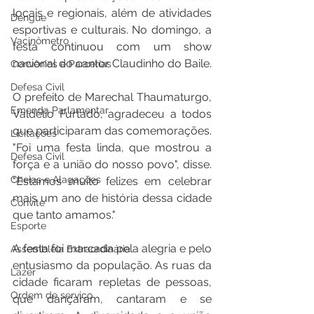
locais e regionais, além de atividades 
Dengue
esportivas e culturais. No domingo, a 
Vacinômetro
festa continuou com um show 
nacional do cantor Claudinho do Baile.
Convênios e Parcerias
Defesa Civil
O prefeito de Marechal Thaumaturgo, 
Emenda Parlamentar
Valdélio Furtado, agradeceu a todos 
que participaram das comemorações. 
Licitações
"Foi uma festa linda, que mostrou a 
Defesa Civil
força e a união do nosso povo", disse. 
Cheias e Alagações
"Estamos muito felizes em celebrar 
mais um ano de história dessa cidade 
Convite
que tanto amamos."
Esporte
A festa foi marcada pela alegria e pelo 
Assembleia Extraordinária
entusiasmo da população. As ruas da 
Lazer
cidade ficaram repletas de pessoas, 
Ordem de serviço
que dançaram, cantaram e se 