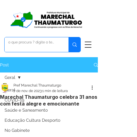
Post
Geral
Pref Marechal Thaumaturgo
Geral
7 de nov. de 2023
1 min de leitura
Marechal Thaumaturgo celebra 31 anos
COVID-19
com festa alegre e emocionante
Saúde e Saneamento
Educação Cultura Desporto
No Gabinete