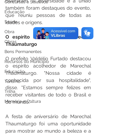
divertiram. A diversidade e a união 
Concursos e Seletivos
também foram destaques do evento, 
Educação
que reuniu pessoas de todas as 
Saúde
idades e origens.
Obra
O espírito acolhedor de Marechal 
Obras
Thaumaturgo
Bens Permanentes
O prefeito Valdélio Furtado destacou 
Recursos do Município
o espírito acolhedor de Marechal 
Educação
Thaumaturgo. "Nossa cidade é 
conhecida por sua hospitalidade", 
Turismo
disse. "Estamos sempre felizes em 
Trilha
receber visitantes de todo o Brasil e 
Memória e Cultura
do mundo."
A festa de aniversário de Marechal 
Thaumaturgo foi uma oportunidade 
para mostrar ao mundo a beleza e a 