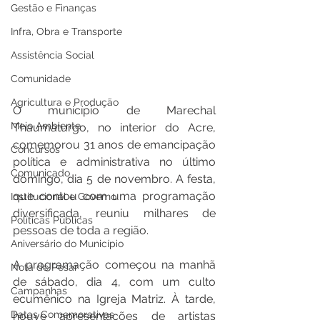
Gestão e Finanças
Infra, Obra e Transporte
Assistência Social
Comunidade
Agricultura e Produção
O município de Marechal 
Meio Ambiente
Thaumaturgo, no interior do Acre, 
comemorou 31 anos de emancipação 
Concursos
política e administrativa no último 
Comunicado
domingo, dia 5 de novembro. A festa, 
que contou com uma programação 
Institucional e Governo
diversificada, reuniu milhares de 
Políticas Públicas
pessoas de toda a região.
Aniversário do Município
A programação começou na manhã 
Nota de Pesar
de sábado, dia 4, com um culto 
Campanhas
ecumênico na Igreja Matriz. À tarde, 
Datas Comemorativas
houve apresentações de artistas 