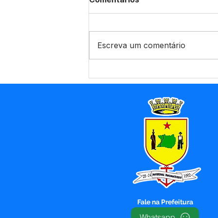
Escreva um comentário
Agosto Lilás e Agosto
Dourado: Um Mês de
Cuidado, Proteção e
Conscientização
Fale na Prefeitura
Whatsapp