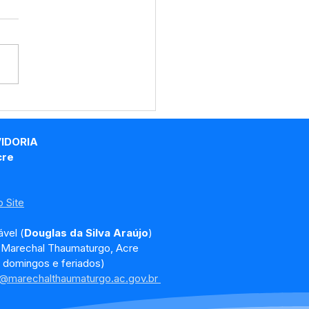
o do Programa Saúde
Escola promove
lização vacinal e
VIDORIA
ntações de saúde para
cre
dantes da Vila Triunfo
 Site
vel (
Douglas da Silva Araújo
)
, Marechal Thaumaturgo, Acre
 domingos e feriados)
a@marechalthaumaturgo.ac.gov.br