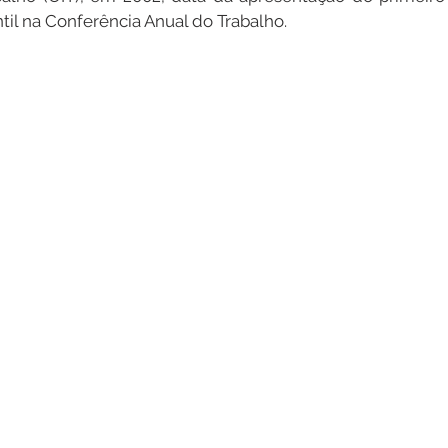
ntil na Conferência Anual do Trabalho.
Datas Comemorativas
Dengue
Vacinômetro
entar
Licitações
Defesa Civil
Cheias e Alagaçõe
dinária
Lazer