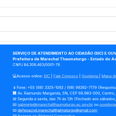
Secretaria Municipal de
Açã
Saúde inicia ações da
na 
campanha Julho Amarelo
atua
SERVIÇO DE ATENDIMENTO AO CIDADÃO (SIC) E OU
em Marechal
orie
Prefeitura de Marechal Thaumaturgo - Estado do A
Thaumaturgo
estu
CNPJ 84.306.463/0001-76
💻Acesso online: 
SIC 
| 
Fale Conosco
 | 
Ouvidoria
| 
Mapa do
📱Fone: +55 (68) 3325-1092 / (68) 99282-7179 (Responsá
🏢 Av. Raimundo Margarida, SN, CEP 69.983-000, Centro
📅 Segunda a sexta, das 7h às 13h (Fechado aos sábados,
📧 
gabinete@marechalthaumaturgo.ac.gov.br
 ou 
ouvidori
📧
defesacivil.marechalthalmaturgo@gmail.com
📨 Acesso ao 
Webmail Corporativo