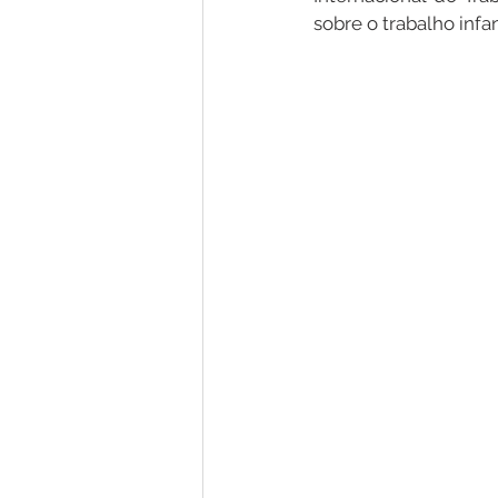
sobre o trabalho infa
Nota de Pesar
Campanhas
Defesa Civil
Emenda Parlam
Esporte
Assembleia Extraor