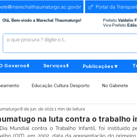
nete@marechalthaumaturgo.ac.gov.br
Portal da Transpar
Olá, Bem-vindo a Marechal Thaumaturgo!
Prefeito
Valdelio 
Vice-Prefeito
Edés
O Governo⬇️
Serviços⬇️
T
Publicações🔽
neamento
Educação Cultura Desporto
No Gabinete
aumaturgo
8 de jun. de 2021
1 min de leitura
istência Social
Comunidade
Agricultura e Produção
matugo na luta contra o trabalho in
ia Mundial contra o Trabalho Infantil, foi instituído p
Institucional e Governo
Políticas Públicas
Aniversári
balho (OIT), em 2002, data da apresentação do primeiro r