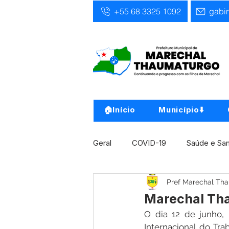
+55 68 3325 1092
gabi
🏠Início
Município⬇️
Geral
COVID-19
Saúde e Sa
Pref Marechal Th
Infra, Obra e Transporte
Ass
Marechal Thau
O dia 12 de junho, D
Concursos
Comunicado
Internacional do Tra