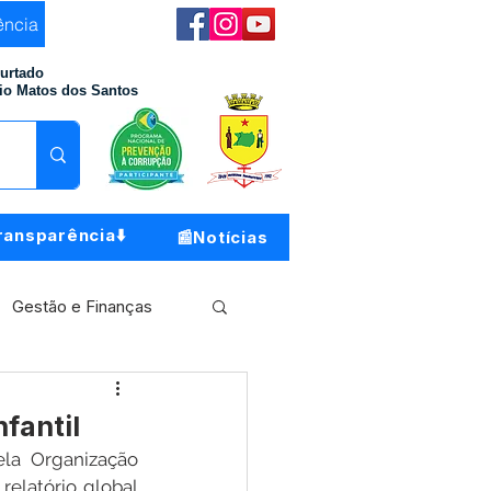
ência
Furtado
io Matos dos Santos
ransparência⬇️
📰Notícias
Gestão e Finanças
Meio Ambiente
fantil
ela Organização 
o do Município
elatório global 