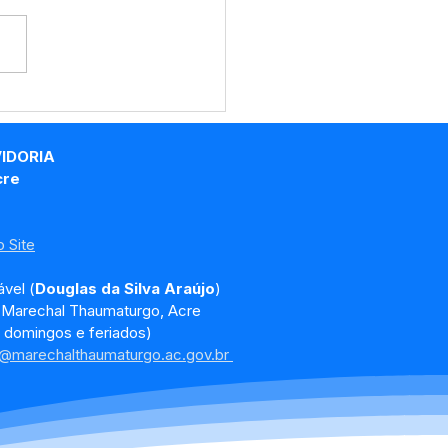
eitura de Marechal
maturgo, por meio da
etaria Municipal de
VIDORIA
s (SEMOB), realiza
cre
iços de coleta de
lhos em vias públicas
 Site
vel (
Douglas da Silva Araújo
)
, Marechal Thaumaturgo, Acre
 domingos e feriados)
a@marechalthaumaturgo.ac.gov.br