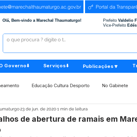
nete@marechalthaumaturgo.ac.gov.br
Portal da Transpar
Olá, Bem-vindo a Marechal Thaumaturgo!
Prefeito
Valdelio 
Vice-Prefeito
Edés
O Governo⬇️
Serviços⬇️
T
Publicações🔽
neamento
Educação Cultura Desporto
No Gabinete
aumaturgo
23 de jun. de 2020
1 min de leitura
istência Social
Comunidade
Agricultura e Produção
balhos de abertura de ramais em Mar
o
Institucional e Governo
Políticas Públicas
Aniversári