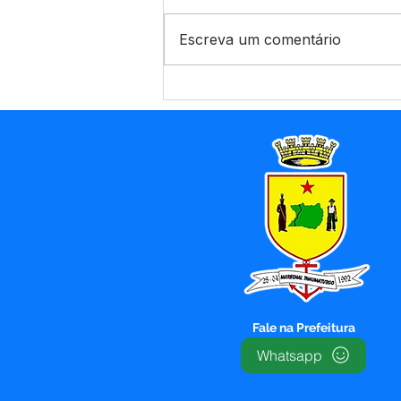
Escreva um comentário
Prefeitura de Marechal
Thaumaturgo amplia
infraestrutura urbana com
abertura de novas ruas e
implantação de rede de
abastecimento de água
Fale na Prefeitura
Whatsapp