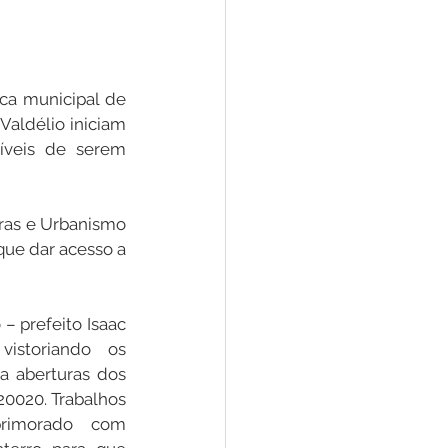
a municipal de 
aldélio iniciam 
veis de serem 
ras e Urbanismo 
que dar acesso a 
– prefeito Isaac 
istoriando os 
a aberturas dos 
0020. Trabalhos 
rimorado com 