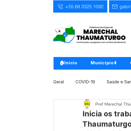
+55 68 3325 1092
gabi
🏠Início
Município⬇️
Geral
COVID-19
Saúde e Sa
Pref Marechal Th
Infra, Obra e Transporte
Ass
Inicia os tra
Thaumaturg
Concursos
Comunicado