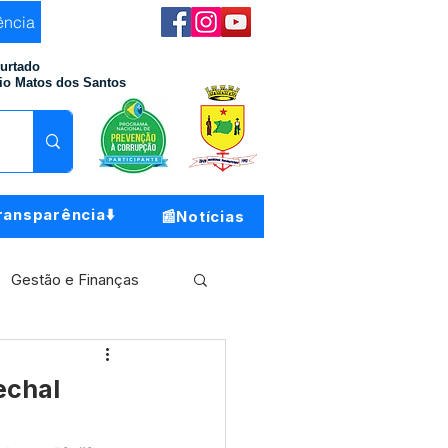
ência
Furtado
io Matos dos Santos
ransparência⬇️
📰Notícias
Gestão e Finanças
Meio Ambiente
echal
o do Município