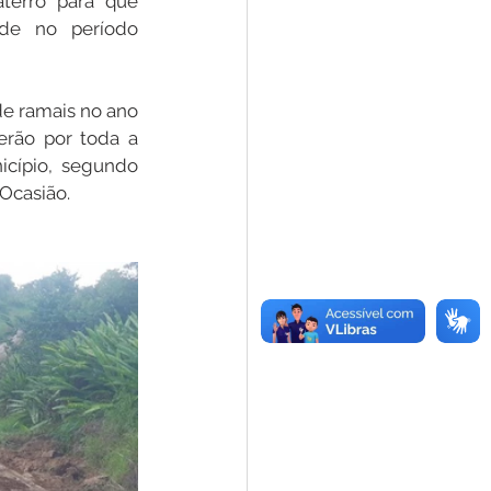
terro para que 
ade no período 
de ramais no ano 
rão por toda a 
icípio, segundo 
 Ocasião.