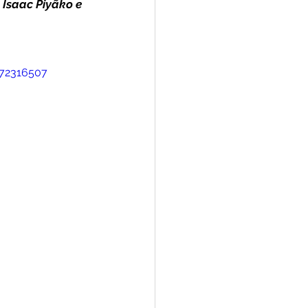
 Isaac Piyãko e 
Convênios e Parcerias
872316507
s
Convite