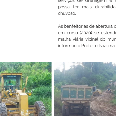
serviços de drenagem e a
possa ter mais durabilid
chuvoso. 
As benfeitorias de abertura 
em curso (2020) se estende
malha viária vicinal do mun
informou o Prefeito Isaac na