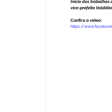
Inicio dos trabalhos
vice-prefeito Valdéli
Nota de Pesar
Campanhas
Confira o vídeo:
https://www.faceboo
Defesa Civil
Emenda Parlam
Esporte
Assembleia Extraor