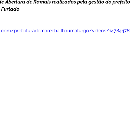
 de Abertura de Ramais realizados pela gestão do prefeito
o Furtado
.
Datas Comemorativas
Dengue
Vacinômetro
k.com/prefeiturademarechalthaumaturgo/videos/1478447
entar
Licitações
Defesa Civil
Cheias e Alagaçõe
dinária
Lazer