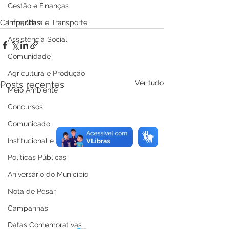
Gestão e Finanças
Campanhas
Infra, Obra e Transporte
Assistência Social
Comunidade
Agricultura e Produção
Ver tudo
Posts recentes
Meio Ambiente
Concursos
Comunicado
Institucional e Governo
Políticas Públicas
Aniversário do Município
Nota de Pesar
Campanhas
Datas Comemorativas