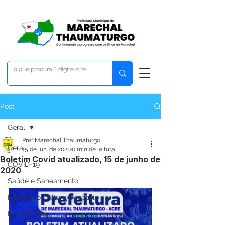
Post
Geral
Pref Marechal Thaumaturgo
Geral
15 de jun. de 2020
0 min de leitura
Boletim Covid atualizado, 15 de junho de
COVID-19
2020
Saúde e Saneamento
Educação Cultura Desporto
No Gabinete