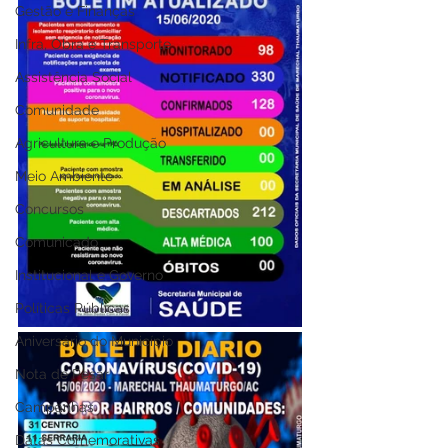
Gestão e Finanças
Infra, Obra e Transporte
Assistência Social
Comunidade
Agricultura e Produção
Meio Ambiente
Concursos
Comunicado
Institucional e Governo
Políticas Públicas
Aniversário do Município
Nota de Pesar
Campanhas
Datas Comemorativas