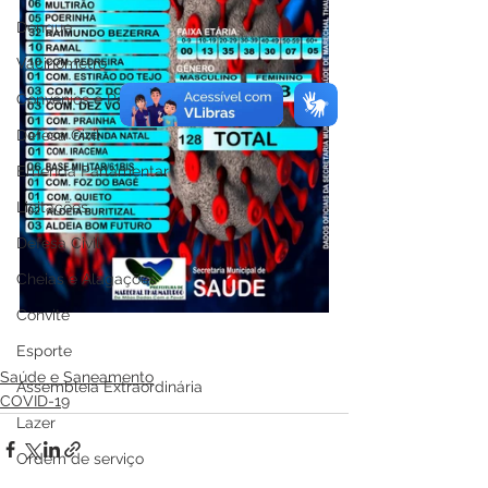
Dengue
Vacinômetro
Convênios e Parcerias
Defesa Civil
Emenda Parlamentar
Licitações
Defesa Civil
Cheias e Alagações
Convite
Esporte
Saúde e Saneamento
Assembleia Extraordinária
COVID-19
Lazer
Ordem de serviço