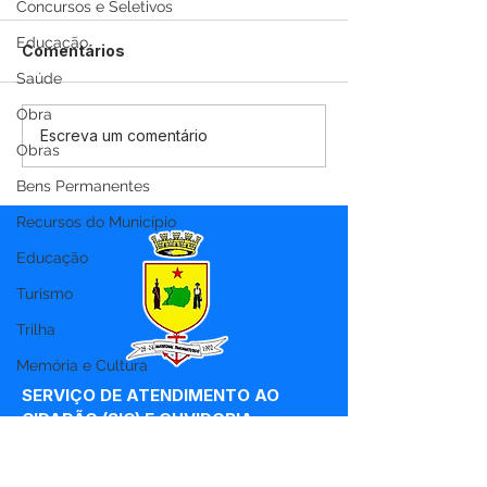
Concursos e Seletivos
Educação
Comentários
Saúde
Obra
Marechal Thaumaturgo
Boletim covid-
Escreva um comentário
Obras
começa a imunizar,
atualizado, 20
contra a covid-19,
2021
Bens Permanentes
profissionais da área
Recursos do Município
Educação
Educação
Turismo
Trilha
Memória e Cultura
SERVIÇO DE ATENDIMENTO AO 
CIDADÃO (SIC) E OUVIDORIA
Prefeitura de Marechal 
Thaumaturgo - Estado do Acre