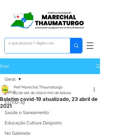
Post
Geral
Pref Marechal Thaumaturgo
Geral
23 de abr. de 2021
0 min de leitura
Boletim covid-19 atualizado, 23 abril de
COVID-19
2021
Saúde e Saneamento
Educação Cultura Desporto
No Gabinete