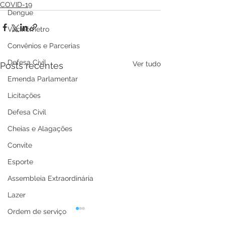
COVID-19
Dengue
Vacinômetro
Convênios e Parcerias
Defesa Civil
Ver tudo
Posts recentes
Emenda Parlamentar
Licitações
Defesa Civil
Cheias e Alagações
Convite
Esporte
Assembleia Extraordinária
Lazer
Ordem de serviço