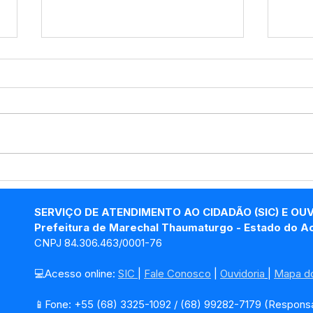
Marechal Thaumaturgo
Bole
começa a imunizar, contra
atua
a covid-19, profissionais
202
SERVIÇO DE ATENDIMENTO AO CIDADÃO (SIC) E OU
da área Educação
Prefeitura de Marechal Thaumaturgo - Estado do A
CNPJ 84.306.463/0001-76
💻Acesso online: 
SIC 
| 
Fale Conosco
 | 
Ouvidoria
| 
Mapa do
📱Fone: +55 (68) 3325-1092 / (68) 99282-7179 (Responsá