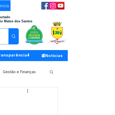
ência
Furtado
io Matos dos Santos
ransparência⬇️
📰Notícias
Gestão e Finanças
Meio Ambiente
o do Município