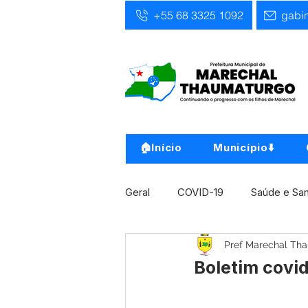
+55 68 3325 1092
gabi
🏠Início
Município⬇️
Geral
COVID-19
Saúde e Sa
Pref Marechal Th
Infra, Obra e Transporte
Ass
Boletim covid
Concursos
Comunicado