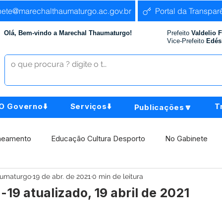
nete@marechalthaumaturgo.ac.gov.br
Portal da Transpar
Olá, Bem-vindo a Marechal Thaumaturgo!
Prefeito
Valdelio 
Vice-Prefeito
Edés
O Governo⬇️
Serviços⬇️
T
Publicações🔽
neamento
Educação Cultura Desporto
No Gabinete
aumaturgo
19 de abr. de 2021
0 min de leitura
istência Social
Comunidade
Agricultura e Produção
-19 atualizado, 19 abril de 2021
Institucional e Governo
Políticas Públicas
Aniversári