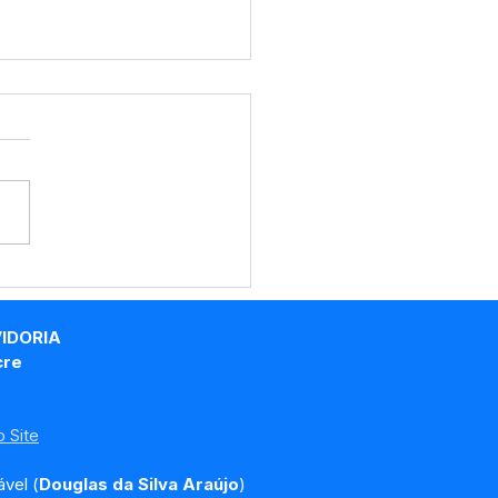
tim covid-19
lizado, 20 maio de
1
VIDORIA
cre
 Site
vel (
Douglas da Silva Araújo
)