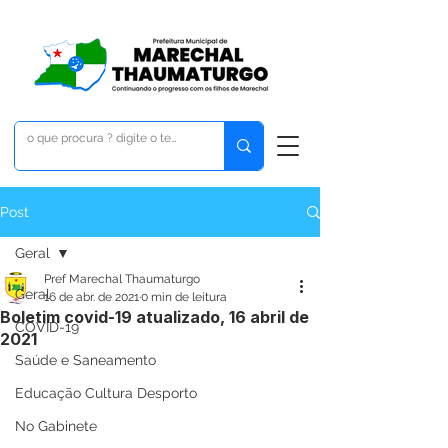
Post
Geral
Pref Marechal Thaumaturgo
Geral
16 de abr. de 2021
0 min de leitura
Boletim covid-19 atualizado, 16 abril de
COVID-19
2021
Saúde e Saneamento
Educação Cultura Desporto
No Gabinete