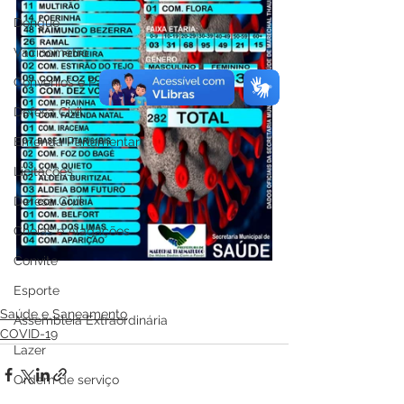
Dengue
Vacinômetro
Convênios e Parcerias
Defesa Civil
Emenda Parlamentar
Licitações
Defesa Civil
Cheias e Alagações
Convite
Esporte
Saúde e Saneamento
Assembleia Extraordinária
COVID-19
Lazer
Ordem de serviço