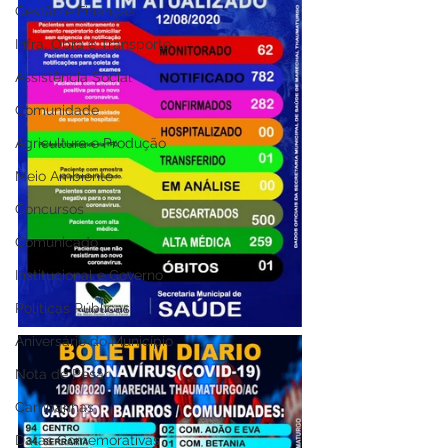
Gestão e Finanças
Infra, Obra e Transporte
Assistência Social
Comunidade
Agricultura e Produção
Meio Ambiente
Concursos
Comunicado
Institucional e Governo
Políticas Públicas
Aniversário do Município
Nota de Pesar
Campanhas
Datas Comemorativas