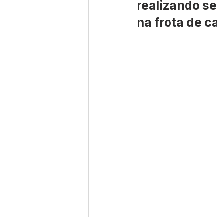
realizando s
na frota de 
Nota de Pesar
Campanhas
Defesa Civil
Emenda Parlam
Esporte
Assembleia Extraor