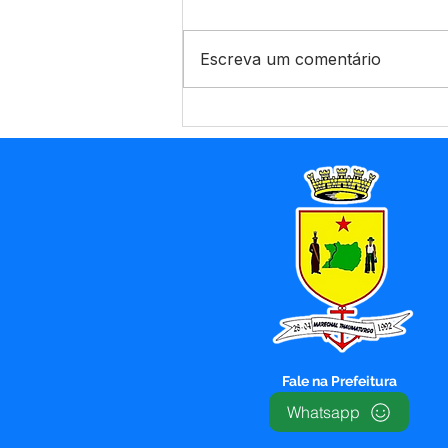
Escreva um comentário
Prefeitura de Marechal
Thaumaturgo amplia
infraestrutura urbana com
abertura de novas ruas e
implantação de rede de
abastecimento de água
Fale na Prefeitura
Whatsapp