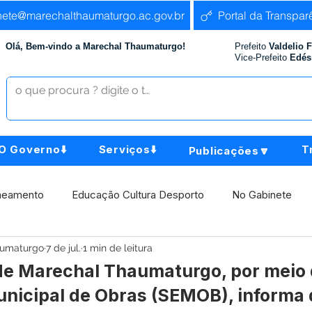
nete@marechalthaumaturgo.ac.gov.br
Portal da Transpar
Olá, Bem-vindo a Marechal Thaumaturgo!
Prefeito
Valdelio 
Vice-Prefeito
Edés
O Governo⬇️
Serviços⬇️
T
Publicações🔽
neamento
Educação Cultura Desporto
No Gabinete
aumaturgo
7 de jul.
1 min de leitura
istência Social
Comunidade
Agricultura e Produção
 de Marechal Thaumaturgo, por meio
unicipal de Obras (SEMOB), informa 
Institucional e Governo
Políticas Públicas
Aniversári