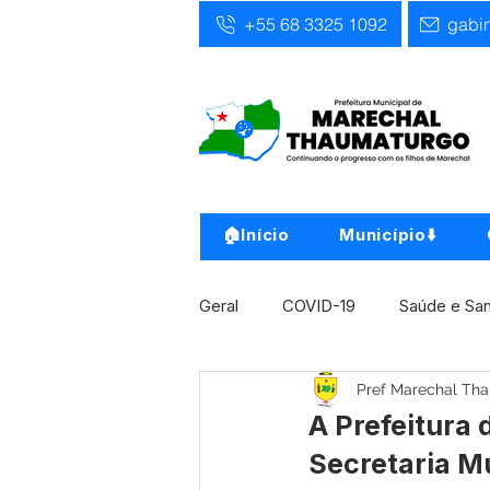
+55 68 3325 1092
gabi
🏠Início
Município⬇️
Geral
COVID-19
Saúde e Sa
Pref Marechal Th
Infra, Obra e Transporte
Ass
A Prefeitura
Secretaria M
Concursos
Comunicado