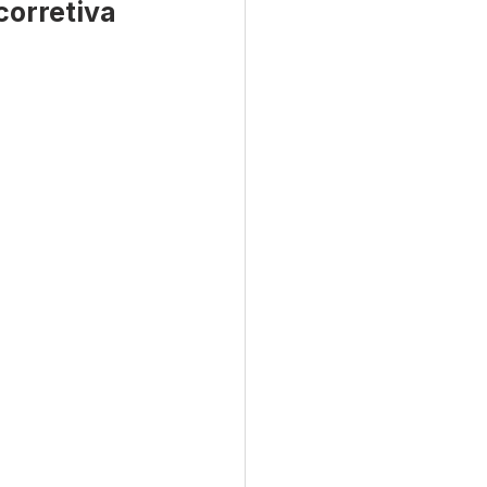
corretiva
Convênios e Parcerias
s
Convite