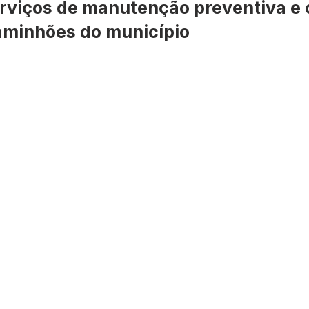
erviços de manutenção preventiva e 
caminhões do município
Datas Comemorativas
Dengue
Vacinômetro
entar
Licitações
Defesa Civil
Cheias e Alagaçõe
dinária
Lazer