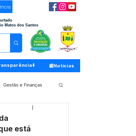
ência
Furtado
io Matos dos Santos
ransparência⬇️
📰Notícias
Gestão e Finanças
Meio Ambiente
 da
que está
o do Município