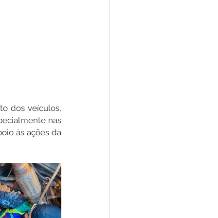
o dos veículos, 
pecialmente nas 
poio às ações da 