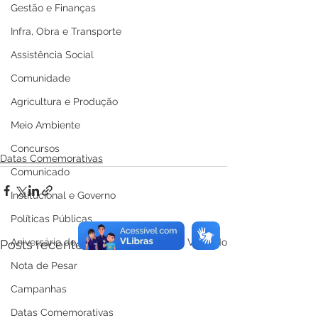
Gestão e Finanças
Infra, Obra e Transporte
Assistência Social
Comunidade
Agricultura e Produção
Meio Ambiente
Concursos
Datas Comemorativas
Comunicado
Institucional e Governo
Políticas Públicas
Aniversário do Município
Ver tudo
Posts recentes
Nota de Pesar
Campanhas
Datas Comemorativas