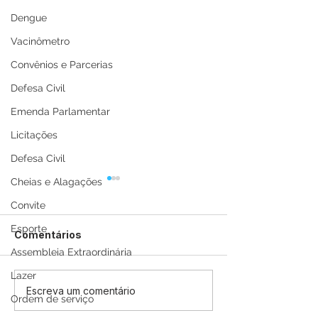
Dengue
Vacinômetro
Convênios e Parcerias
Defesa Civil
Emenda Parlamentar
Licitações
Defesa Civil
Cheias e Alagações
Convite
Esporte
Comentários
Assembleia Extraordinária
Lazer
12 de junho: Feliz Dia
04 de junho: D
Escreva um comentário
Ordem de serviço
dos Namorados!
Corpus Christi