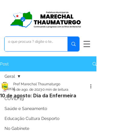
Post
Geral
Pref Marechal Thaumaturgo
Geral
9 de ago. de 2023
0 min de leitura
10 de agosto: Dia da Enfermeira
COVID-19
Saúde e Saneamento
Educação Cultura Desporto
No Gabinete