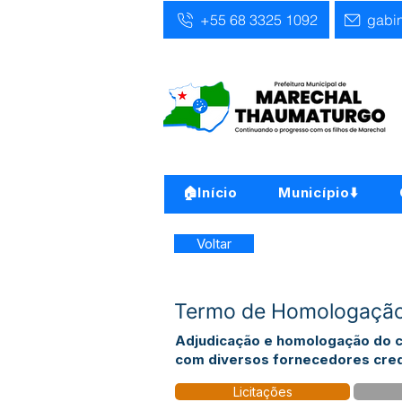
+55 68 3325 1092
gabi
🏠Início
Município⬇️
Voltar
Termo de Homologaçã
Adjudicação e homologação do cr
com diversos fornecedores cre
Licitações