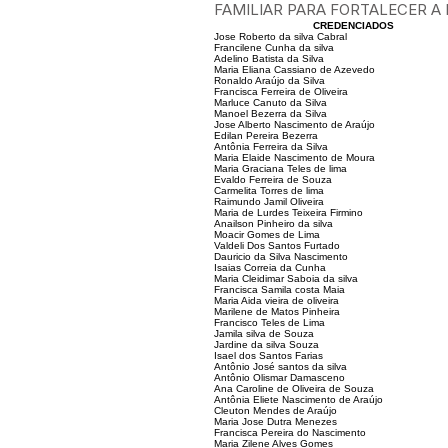
FAMILIAR PARA FORTALECER A
CREDENCIADOS
Jose Roberto da silva Cabral
Francilene Cunha da silva
Adelino Batista da Silva
Maria Eliana Cassiano de Azevedo
Ronaldo Araújo da Silva
Francisca Ferreira de Oliveira
Marluce Canuto da Silva
Manoel Bezerra da Silva
Jose Alberto Nascimento de Araújo
Edilan Pereira Bezerra
Antônia Ferreira da Silva
Maria Elaide Nascimento de Moura
Maria Graciana Teles de lima
Evaldo Ferreira de Souza
Carmelita Torres de lima
Raimundo Jamil Oliveira
Maria de Lurdes Teixeira Firmino
Anailson Pinheiro da silva
Moacir Gomes de Lima
Valdeli Dos Santos Furtado
Dauricio da Silva Nascimento
Isaias Correia da Cunha
Maria Cleidimar Saboia da silva
Francisca Samila costa Maia
Maria Aida vieira de oliveira
Marilene de Matos Pinheira
Francisco Teles de Lima
Jamila silva de Souza
Jardine da silva Souza
Isael dos Santos Farias
Antônio José santos da silva
Antônio Olismar Damasceno
Ana Caroline de Oliveira de Souza
Antônia Eliete Nascimento de Araújo
Cleuton Mendes de Araújo
Maria Jose Dutra Menezes
Francisca Pereira do Nascimento
Maria Zilene Alves Gomes