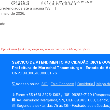
087.576.632-38
2, 3, 6, 7, 8, 9, 10, 11, 12, 13, 14, 16, 18, 19
546.499.862-49
2, 3, 10, 11, 13, 14, 16, 18, 19
 credenciados até a página 138 ...]
 maio de 2026.
tado
 Oficial, mas facilita a pesquisa para localizar a publicação oficial.
SERVIÇO DE ATENDIMENTO AO CIDADÃO (SIC) E OU
Prefeitura de Marechal Thaumaturgo - Estado do A
CNPJ 84.306.463/0001-76
💻Acesso online: 
SIC 
| 
Fale Conosco
 | 
Ouvidoria
| 
Mapa do
📱Fone: +55 (68) 3325-1092 / (68) 99282-7179 (Responsá
🏢 Av. Raimundo Margarida, SN, CEP 69.983-000, Centro
📅 Segunda a sexta, das 7h às 13h (Fechado aos sábados,