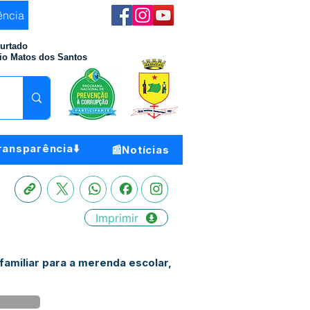
ência
Furtado
io Matos dos Santos
ransparência⬇️
📰Notícias
Imprimir
amiliar para a merenda escolar,