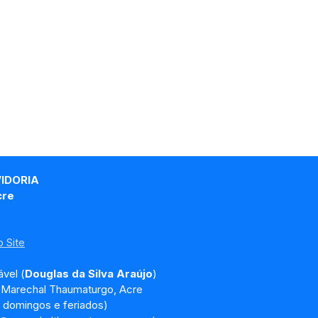
VIDORIA
cre
 Site
vel (
Douglas da Silva Araújo
)
, Marechal Thaumaturgo, Acre
 domingos e feriados)