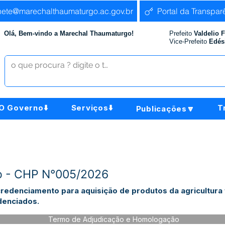
nete@marechalthaumaturgo.ac.gov.br
Portal da Transpar
Olá, Bem-vindo a Marechal Thaumaturgo!
Prefeito
Valdelio 
Vice-Prefeito
Edés
O Governo⬇️
Serviços⬇️
T
Publicações🔽
o - CHP N°005/2026
edenciamento para aquisição de produtos da agricultura f
denciados.
Termo de Adjudicação e Homologação