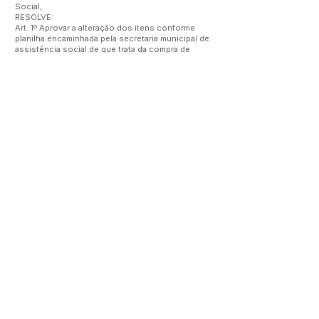
Social,
RESOLVE:
Art. 1º Aprovar a alteração dos itens conforme
planilha encaminhada pela secretaria municipal de
assistência social de que trata da compra de
8(oito) ar-condicionado e 3(três) freezer com a
Emenda Constitucional 886 para Estruturação e
Custeio de Serviços da Proteção Social Básica e
Proteção Especial no município no valor de
R$40.000,00(quarenta mil) a ser executado pela
politica de Assistência Social.
Art. 2º - Esta Resolução entra em vigor na data de
sua publicação.
Gerlene Lopes Pedroza
Presidente do Conselho
Este texto não substitui o publicado no Diário Oficial, mas
facilita a pesquisa para localizar a publicação oficial.