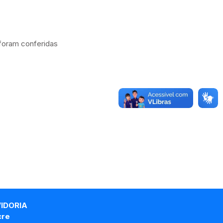
 foram conferidas
VIDORIA
cre