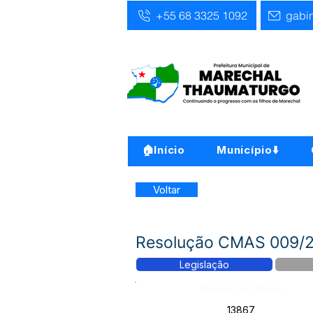
+55 68 3325 1092
gabi
🏠Início
Município⬇️
Voltar
Resolução CMAS 009/20
Legislação
Número do Diário:
13867