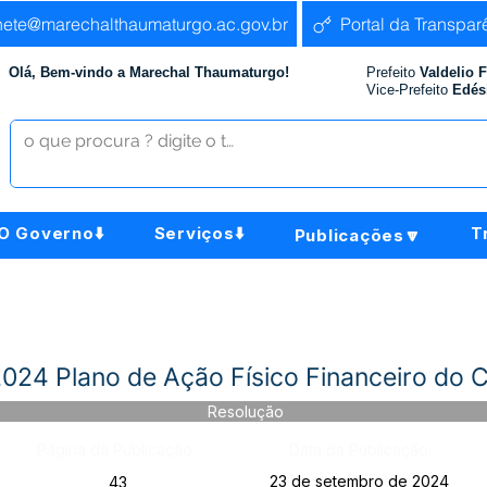
nete@marechalthaumaturgo.ac.gov.br
Portal da Transpar
Olá, Bem-vindo a Marechal Thaumaturgo!
Prefeito
Valdelio 
Vice-Prefeito
Edés
O Governo⬇️
Serviços⬇️
T
Publicações🔽
24 Plano de Ação Físico Financeiro do 
Resolução
Página da Publicação:
Data da Publicação:
23 de setembro de 2024
43