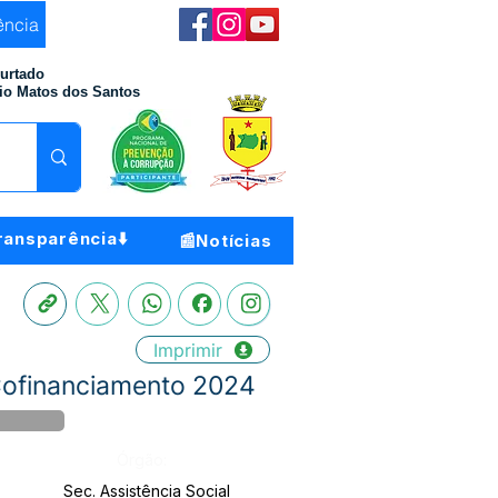
ência
Furtado
io Matos dos Santos
ransparência⬇️
📰Notícias
Imprimir
Cofinanciamento 2024
Órgão:
Sec. Assistência Social