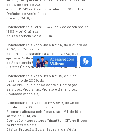
atribuições que lhe foram conferidas Lei Nº 004
de 06 de abril de 2001, e
a Lei nº 8.742 de 07 de dezembro de 1993 – Lei
Orgânica de Assistência
Social (LOAS), e
Considerando a Lei nº 8.742, de 7 de dezembro de
1993, - Lei Orgânica
de Assistência Social - LOAS;
Considerando a Resolução nº 145, de outubro de
2004, do Conselho
Nacional de Assistência Social – CNAS, que
aprova a Política Nacional
de Assistência Social – PNAS, a qual institui o
Sistema Único de Assistência Social – SUAS;
Considerando a Resolução nº 109, de 11 de
novembro de 2009, do
MDC/CNAS, que dispõe sobre a Tipificação
Serviços, Programas, Projeto e Benefícios,
Socioassistenciais;
Considerando o Decreto nº 8.869, de 05 de
outubro de 2016, que institui
Programa alterada pela Resolução nº 1, de 19 de
março de 2014, da
Comissão Intergestores Tripartite - CIT, no Bloco
da Proteção Social
Básica, Proteção Social Especial de Média