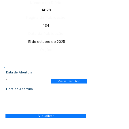
Número do Diário:
14128
Página da Publicação:
134
Data da Publicação:
15 de outubro de 2025
Órgão:
Data de Abertura
-
Visualizar Doc
Hora de Abertura
-
Visualizar