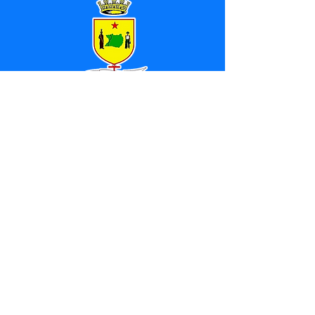
SERVIÇO DE ATENDIMENTO AO 
CIDADÃO (SIC) E OUVIDORIA
Prefeitura de Marechal 
Thaumaturgo - Estado do Acre
CNPJ 84.306.463/0001-76
💻Acesso online: 
SIC 
| 
Fale Conosco
 | 
Ouvidoria
| 
Mapa do Site
📱Fone: +55 (68) 3325-1092 / (68) 
99282-7179 (Responsável (
Douglas da 
Silva Araújo
)
🏢 Av. Raimundo Margarida, SN, CEP 
69.983-000, Centro, Marechal 