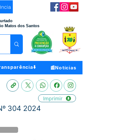
ência
Furtado
io Matos dos Santos
ransparência⬇️
📰Notícias
Imprimir
Nº 304 2024