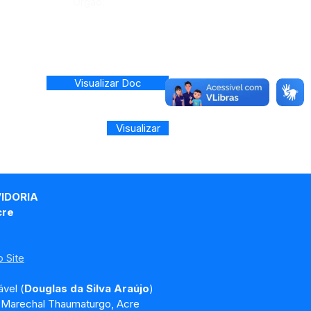
Órgão:
Visualizar Doc
Visualizar
VIDORIA
cre
 Site
vel (
Douglas da Silva Araújo
)
, Marechal Thaumaturgo, Acre