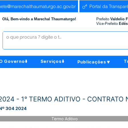
nete@marechalthaumaturgo.ac.gov.br
Portal da Transpar
Olá, Bem-vindo a Marechal Thaumaturgo!
Prefeito
Valdelio 
Vice-Prefeito
Edés
O Governo⬇️
Serviços⬇️
T
Publicações🔽
0/2024 - 1° TERMO ADITIVO - CONTRATO 
Nº 304 2024
Termo Aditivo