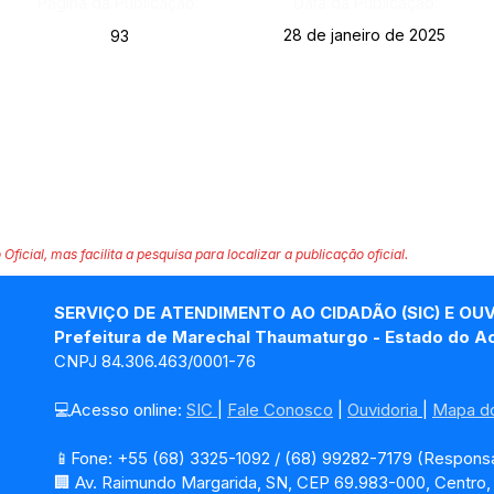
Página da Publicação:
Data da Publicação:
28 de janeiro de 2025
93
 Oficial, mas facilita a pesquisa para localizar a publicação oficial.
SERVIÇO DE ATENDIMENTO AO CIDADÃO (SIC) E OU
Prefeitura de Marechal Thaumaturgo - Estado do A
CNPJ 84.306.463/0001-76
💻Acesso online: 
SIC 
| 
Fale Conosco
 | 
Ouvidoria
| 
Mapa do
📱Fone: +55 (68) 3325-1092 / (68) 99282-7179 (Responsá
🏢 Av. Raimundo Margarida, SN, CEP 69.983-000, Centro