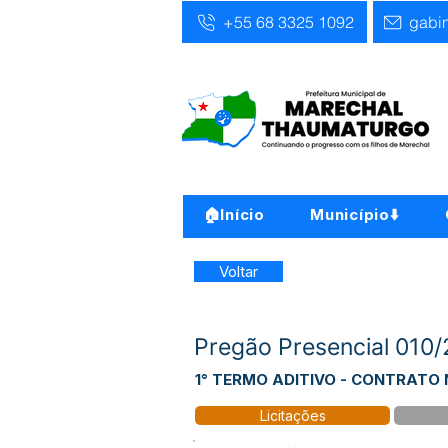
+55 68 3325 1092
gabi
🏠Início
Município⬇️
Voltar
Pregão Presencial 01
1° TERMO ADITIVO - CONTRATO 
Licitações