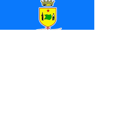
SERVIÇO DE ATENDIMENTO AO 
CIDADÃO (SIC) E OUVIDORIA
Prefeitura de Marechal 
Thaumaturgo - Estado do Acre
CNPJ 84.306.463/0001-76
💻Acesso online: 
SIC 
| 
Fale Conosco
 | 
Ouvidoria
| 
Mapa do Site
📱Fone: +55 (68) 3325-1092 / (68) 
99282-7179 (Responsável (
Douglas da 
Silva Araújo
)
🏢 Av. Raimundo Margarida, SN, CEP 
69.983-000, Centro, Marechal 