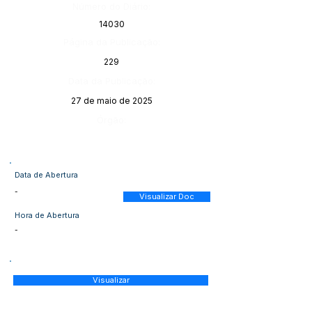
Número do Diário:
14030
Página da Publicação:
229
Data da Publicação:
27 de maio de 2025
Órgão:
Data de Abertura
-
Visualizar Doc
Hora de Abertura
-
Visualizar