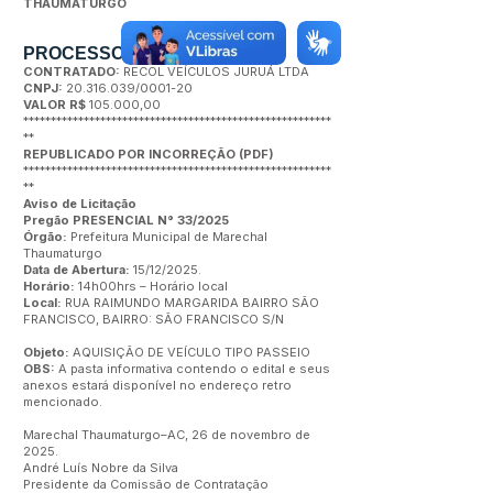
THAUMATURGO
PROCESSO ADM N°/2025
CONTRATADO:
RECOL VEÍCULOS JURUÁ LTDA
CNPJ:
20.316.039
/0001-20
VALOR R$
105.000,00
********************************************************
**
REPUBLICADO POR INCORREÇÃO
(
PDF
)
********************************************************
**
Aviso de Licitação
Pregão PRESENCIAL N° 33/2025
Órgão:
Prefeitura Municipal de Marechal
Thaumaturgo
Data de Abertura:
15/12/2025.
Horário:
14h00hrs – Horário local
Local:
RUA RAIMUNDO MARGARIDA BAIRRO SÃO
FRANCISCO, BAIRRO: SÃO FRANCISCO S/N
Objeto:
AQUISIÇÃO DE VEÍCULO TIPO PASSEIO
OBS:
A pasta informativa contendo o edital e seus
anexos estará disponível no endereço retro
mencionado.
Marechal Thaumaturgo–AC, 26 de novembro de
2025.
André Luís Nobre da Silva
Presidente da Comissão de Contratação