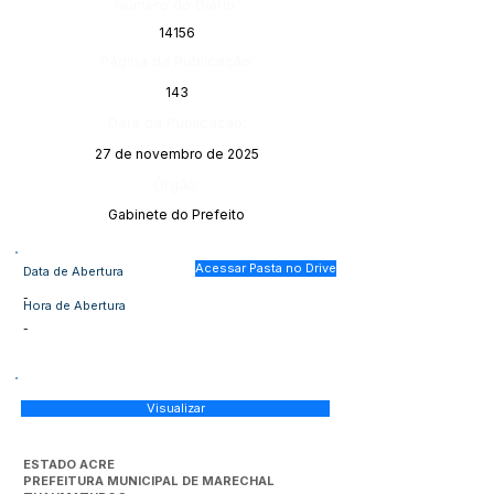
Número do Diário:
14156
Página da Publicação:
143
Data da Publicação:
27 de novembro de 2025
Órgão:
Gabinete do Prefeito
Acessar Pasta no Drive
Data de Abertura
-
Hora de Abertura
-
Visualizar
ESTADO ACRE
PREFEITURA MUNICIPAL DE MARECHAL