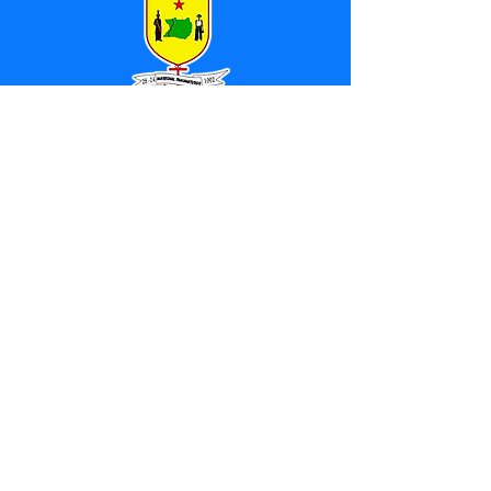
SERVIÇO DE ATENDIMENTO AO 
CIDADÃO (SIC) E OUVIDORIA
Prefeitura de Marechal 
Thaumaturgo - Estado do Acre
CNPJ 84.306.463/0001-76
💻Acesso online: 
SIC 
| 
Fale Conosco
 | 
Ouvidoria
| 
Mapa do Site
📱Fone: +55 (68) 3325-1092 / (68) 
99282-7179 (Responsável (
Douglas da 
Silva Araújo
)
🏢 Av. Raimundo Margarida, SN, CEP 
69.983-000, Centro, Marechal 
Thaumaturgo, Acre
📅 Segunda a sexta, das 7h às 13h 