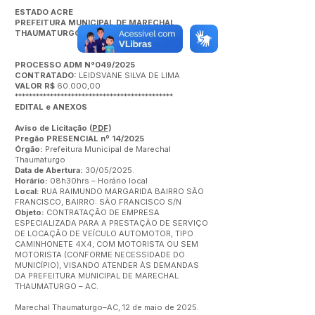
ESTADO ACRE
PREFEITURA MUNICIPAL DE MARECHAL
THAUMATURGO
PROCESSO ADM N°049/2025
CONTRATADO:
LEIDSVANE SILVA DE LIMA
VALOR R$
60.000,00
*********************************************
EDITAL e ANEXOS
Aviso de Licitação
(
PDF
)
Pregão PRESENCIAL nº 14/2025
Órgão:
Prefeitura Municipal de Marechal
Thaumaturgo
Data de Abertura:
30/05/2025.
Horário:
08h30hrs – Horário local
Local:
RUA RAIMUNDO MARGARIDA BAIRRO SÃO
FRANCISCO, BAIRRO: SÃO FRANCISCO S/N
Objeto:
CONTRATAÇÃO DE EMPRESA
ESPECIALIZADA PARA A PRESTAÇÃO DE SERVIÇO
DE LOCAÇÃO DE VEÍCULO AUTOMOTOR, TIPO
CAMINHONETE 4X4, COM MOTORISTA OU SEM
MOTORISTA (CONFORME NECESSIDADE DO
MUNICÍPIO), VISANDO ATENDER ÀS DEMANDAS
DA PREFEITURA MUNICIPAL DE MARECHAL
THAUMATURGO – AC.
Marechal Thaumaturgo–AC, 12 de maio de 2025.