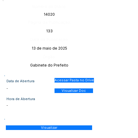
Número do Diário:
14020
Página da Publicação:
133
Data da Publicação:
13 de maio de 2025
Órgão:
Gabinete do Prefeito
Acessar Pasta no Drive
Data de Abertura
-
Visualizar Doc
Hora de Abertura
-
Visualizar