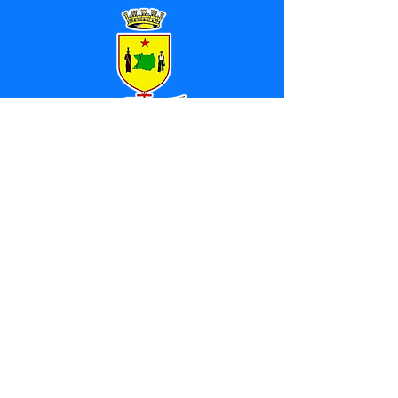
SERVIÇO DE ATENDIMENTO AO 
CIDADÃO (SIC) E OUVIDORIA
Prefeitura de Marechal 
Thaumaturgo - Estado do Acre
CNPJ 84.306.463/0001-76
💻Acesso online: 
SIC 
| 
Fale Conosco
 | 
Ouvidoria
| 
Mapa do Site
📱Fone: +55 (68) 3325-1092 / (68) 
99282-7179 (Responsável (
Douglas da 
Silva Araújo
)
🏢 Av. Raimundo Margarida, SN, CEP 
69.983-000, Centro, Marechal 