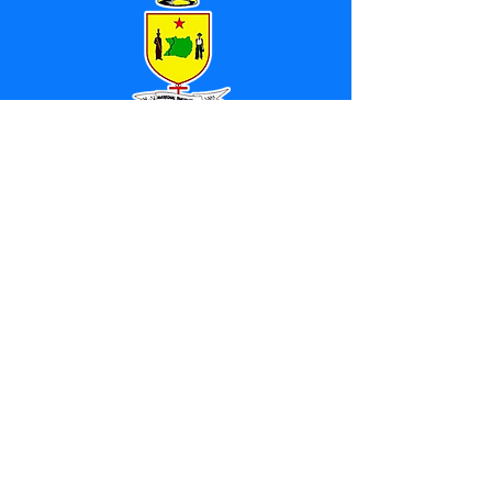
SERVIÇO DE ATENDIMENTO AO 
CIDADÃO (SIC) E OUVIDORIA
Prefeitura de Marechal 
Thaumaturgo - Estado do Acre
CNPJ 84.306.463/0001-76
💻Acesso online: 
SIC 
| 
Fale Conosco
 | 
Ouvidoria
| 
Mapa do Site
📱Fone: +55 (68) 3325-1092 / (68) 
99282-7179 (Responsável (
Douglas da 
Silva Araújo
)
🏢 Av. Raimundo Margarida, SN, CEP 
69.983-000, Centro, Marechal 
Thaumaturgo, Acre