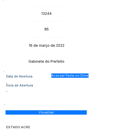
Número do Diário:
13244
Página da Publicação:
85
Data da Publicação:
16 de março de 2022
Órgão:
Gabinete do Prefeito
Acessar Pasta no Drive
Data de Abertura
-
Hora de Abertura
-
Visualizar
ESTADO ACRE