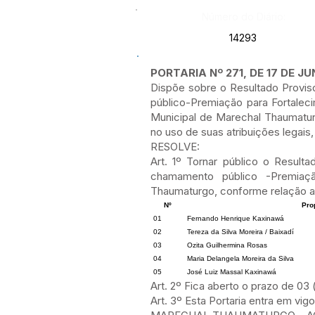
Número do Diário:
14293
PORTARIA Nº 271, DE 17 DE J
Dispõe sobre o Resultado Provis
público-Premiação para Fortalec
Municipal de Marechal Thaumatur
no uso de suas atribuições legais,
RESOLVE:
Art. 1º Tornar público o Result
chamamento público -Premiaçã
Thaumaturgo, conforme relação a
Nº
Pro
01
Fernando Henrique Kaxinawá
02
Tereza da Silva Moreira / Baixadí
03
Ozita Guilhermina Rosas
04
Maria Delangela Moreira da Silva
05
José Luiz Massal Kaxinawá
Art. 2º Fica aberto o prazo de 03 
Art. 3º Esta Portaria entra em vig