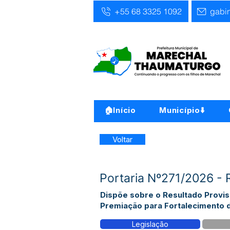
+55 68 3325 1092
gabi
🏠Início
Município⬇️
Voltar
Portaria Nº271/2026 - 
Dispõe sobre o Resultado Provis
Premiação para Fortalecimento 
Legislação