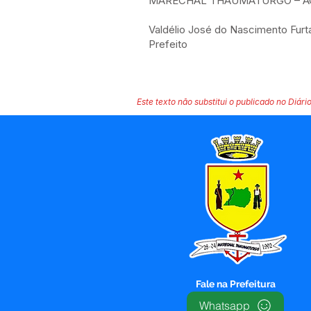
MARECHAL THAUMATURGO – ACR
Valdélio José do Nascimento Fur
Prefeito
Este texto não substitui o publicado no Diário
Fale na Prefeitura
Whatsapp