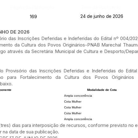
Página da Publicação:
Data da Publicação:
24 de junho de 2026
169
UNHO DE 2026
ório das Inscrições Deferidas e Indeferidas do Edital nº 004/
imento da Cultura dos Povos Originários-PNAB Marechal Thauma
go através da Secretária Municipal de Cultura e Desporto/Depa
ado Provisório das Inscrições Deferidas e Indeferidas do Edit
o para Fortalecimento da Cultura dos Povos Originário
baixo.
ponente
Modalidade de Cota
Ampla concorrência
Cota Mulher
Cota Mulher
Cota Mulher
Ampla concorrência
(tres) dias para interposição de recursos, conforme previsto no ed
or na data de sua publicação.