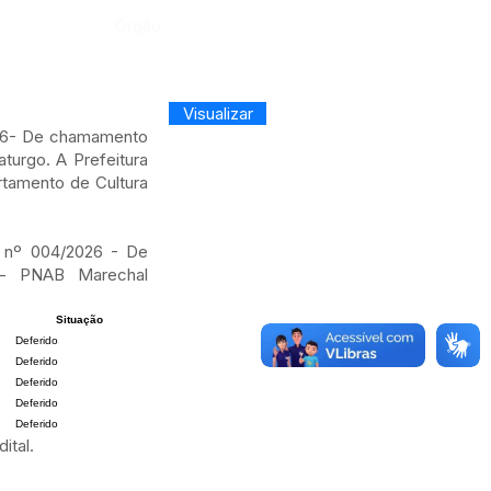
Órgão:
Visualizar
2026- De chamamento
turgo. A Prefeitura
rtamento de Cultura
al nº 004/2026 - De
s - PNAB Marechal
Situação
Deferido
Deferido
Deferido
Deferido
Deferido
ital.