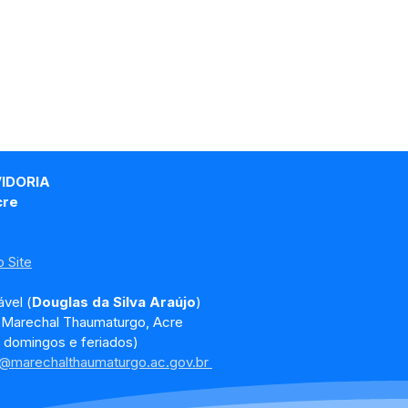
VIDORIA
cre
 Site
vel (
Douglas da Silva Araújo
)
, Marechal Thaumaturgo, Acre
 domingos e feriados)
a@marechalthaumaturgo.ac.gov.br