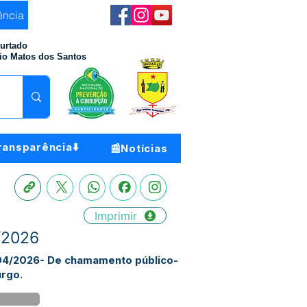
ência
Furtado
io Matos dos Santos
ransparência⬇️
📰Notícias
Imprimir
4/2026
 004/2026- De chamamento público-
urgo.