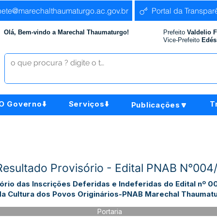
nete@marechalthaumaturgo.ac.gov.br
Portal da Transpar
Olá, Bem-vindo a Marechal Thaumaturgo!
Prefeito
Valdelio 
Vice-Prefeito
Edés
O Governo⬇️
Serviços⬇️
T
Publicações🔽
Resultado Provisório - Edital PNAB N°00
ório das Inscrições Deferidas e Indeferidas do Edital nº
da Cultura dos Povos Originários-PNAB Marechal Thaumat
Portaria