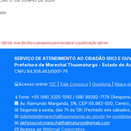
E 17 DE JUNHO DE 2026
tado
 Oficial, mas facilita a pesquisa para localizar a publicação oficial.
SERVIÇO DE ATENDIMENTO AO CIDADÃO (SIC) E OU
Prefeitura de Marechal Thaumaturgo - Estado do A
CNPJ 84.306.463/0001-76
💻Acesso online: 
SIC 
| 
Fale Conosco
 | 
Ouvidoria
| 
Mapa do
📱Fone: +55 (68) 3325-1092 / (68) 99282-7179 (Responsá
🏢 Av. Raimundo Margarida, SN, CEP 69.983-000, Centro
📅 Segunda a sexta, das 7h às 13h (Fechado aos sábados,
📧 
gabinete@marechalthaumaturgo.ac.gov.br
 ou 
ouvidori
📧
defesacivil.marechalthalmaturgo@gmail.com
📨 Acesso ao 
Webmail Corporativo