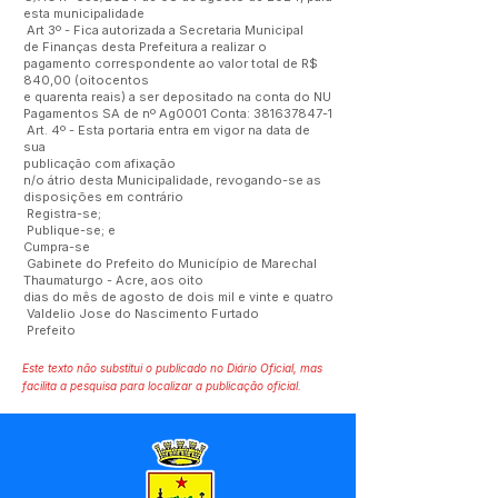
esta municipalidade
Art 3º - Fica autorizada a Secretaria Municipal
de Finanças desta Prefeitura a realizar o
pagamento correspondente ao valor total de R$
840,00 (oitocentos
e quarenta reais) a ser depositado na conta do NU
Pagamentos SA de nº Ag0001 Conta:
381637847-1
Art. 4º - Esta portaria entra em vigor na data de
sua
publicação com afixação
n/o átrio desta Municipalidade, revogando-se as
disposições em contrário
Registra-se;
Publique-se; e
Cumpra-se
Gabinete do Prefeito do Município de Marechal
Thaumaturgo - Acre, aos oito
dias do mês de agosto de dois mil e vinte e quatro
Valdelio Jose do Nascimento Furtado
Prefeito
Este texto não substitui o publicado no Diário Oficial, mas
facilita a pesquisa para localizar a publicação oficial.