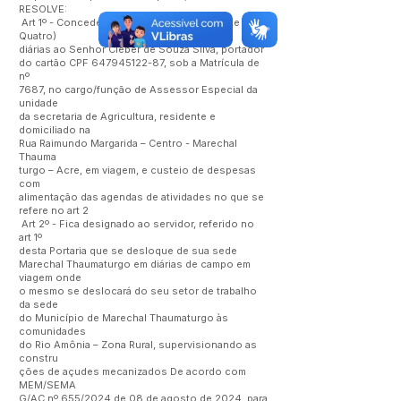
RESOLVE:
Art 1º - Conceder o quantitativo de 24 (Vinte e
Quatro)
diárias ao Senhor Cleber de Souza Silva, portador
do cartão CPF
647945122-87
, sob a Matrícula de
nº
7687, no cargo/função de Assessor Especial da
unidade
da secretaria de Agricultura, residente e
domiciliado na
Rua Raimundo Margarida – Centro - Marechal
Thauma
turgo – Acre, em viagem, e custeio de despesas
com
alimentação das agendas de atividades no que se
refere no art 2
Art 2º - Fica designado ao servidor, referido no
art 1º
desta Portaria que se desloque de sua sede
Marechal Thaumaturgo em diárias de campo em
viagem onde
o mesmo se deslocará do seu setor de trabalho
da sede
do Município de Marechal Thaumaturgo às
comunidades
do Rio Amônia – Zona Rural, supervisionando as
constru
ções de açudes mecanizados De acordo com
MEM/SEMA
G/AC nº 655/2024 de 08 de agosto de 2024, para