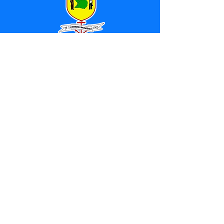
SERVIÇO DE ATENDIMENTO AO 
CIDADÃO (SIC) E OUVIDORIA
Prefeitura de Marechal 
Thaumaturgo - Estado do Acre
CNPJ 84.306.463/0001-76
💻Acesso online: 
SIC 
| 
Fale Conosco
 | 
Ouvidoria
| 
Mapa do Site
📱Fone: +55 (68) 3325-1092 / (68) 
99282-7179 (Responsável (
Douglas da 
Silva Araújo
)
🏢 Av. Raimundo Margarida, SN, CEP 
69.983-000, Centro, Marechal 
Thaumaturgo, Acre
📅 Segunda a sexta, das 7h às 13h 