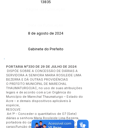
13835
Página da Publicação:
Data da Publicação:
8 de agosto de 2024
Órgão:
Gabinete do Prefeito
PORTARIA Nº330 DE 29 DE JULHO DE 2024
DISPÕE SOBRE A CONCESSÃO DE DIÁRIAS A
SERVIDORA A SENHORA MARIA ROSILEIDE LIMA
BEZERRA E DÁ OUTRAS PROVIDÊNCIAS
O PREFEITO MUNICIPAL DE MARECHAL
THAUMATURGO/AC, no uso de suas atribuições
legais e de acordo com a Lei Orgânica do
Município de Marechal Thaumaturgo – Estado do
Acre – e demais dispositivos aplicáveis à
espécie,
RESOLVE:
Art 1º - Conceder o quantitativo de 07 (Sete)
diárias a senhora Maria Rosileide Lima Bezerra,
portadora do cartão CPF:
642382102-04
no
cargo/função de Técnica de Enfermagem, sob a