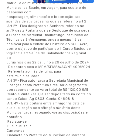
matrícula de nº 1976, da unidade da Secretaria
Municipal de Saúde, em viagem, para custeio de
despesas com
hospedagem, alimentação e locomoção das
agendas de atividades no que se refere no art 2
Art 2º - Fica designado a Senhora, referido no
art 1º desta Portaria que se Desloque de sua sede,
a Cidade de Marechal Thaumaturgo, na função de
Técnica de Enfermagem, onde a mesma irá se
deslocar para a cidade de Cruzeiro do Sul - Acre,
com o objetivo de participar do II Curso Básico de
Vigilância em Saúde do Trabalhador na Regional
do
Juruá nos dias 22 de julho à 26 de julho de 2024
De acordo com o MEM/SEMSA/AC/Nº1400/2024
Referente ao mês de julho, para
esta municipalidade
Art 3º - Fica autorizada a Secretaria Municipal de
Finanças desta Prefeitura a realizar o pagamento
correspondente ao valor total de R$ 1120,00 (Mil
Cento e Vinte Reais) a ser depositado na conta do
banco Caixa Ag 0803 Conta: 04898-8
Art. 4º - Esta portaria entra em vigor na data de
sua publicação com afixação n/o átrio desta
Municipalidade, revogando-se as disposições em
contrário
Registra-se;
Publique-se; e
Cumpra-se
Gabinete do Prefeito do Município de Marechal