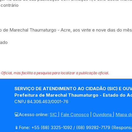
contrário
o de Marechal Thaumaturgo - Acre, aos vinte e nove dias do mês 
tado
 Oficial, mas facilita a pesquisa para localizar a publicação oficial.
SERVIÇO DE ATENDIMENTO AO CIDADÃO (SIC) E OU
Prefeitura de Marechal Thaumaturgo - Estado do A
CNPJ 84.306.463/0001-76
💻Acesso online: 
SIC 
| 
Fale Conosco
 | 
Ouvidoria
| 
Mapa do
📱Fone: +55 (68) 3325-1092 / (68) 99282-7179 (Responsá