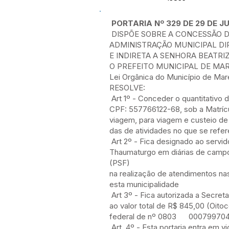
PORTARIA Nº 329 DE 29 DE J
DISPÕE SOBRE A CONCESSÃO DE
ADMINISTRAÇÃO MUNICIPAL D
E INDIRETA A SENHORA BEATRI
O PREFEITO MUNICIPAL DE MAREC
Lei Orgânica do Município de Mar
RESOLVE:
Art 1º - Conceder o quantitativo 
CPF: 557766122-68, sob a Matríc
viagem, para viagem e custeio d
das de atividades no que se refere
Art 2º - Fica designado ao servid
Thaumaturgo em diárias de campo
(PSF)
na realização de atendimentos na
esta municipalidade
Art 3º - Fica autorizada a Secret
ao valor total de R$ 845,00 (Oit
federal de nº 0803 00079970
Art. 4º - Esta portaria entra em v