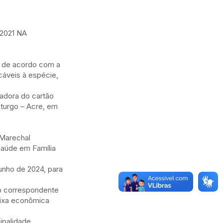
2021 NA
 de acordo com a
cáveis à espécie,
tadora do cartão
turgo – Acre, em
 Marechal
Saúde em Família
unho de 2024, para
to correspondente
caixa econômica
ipalidade,