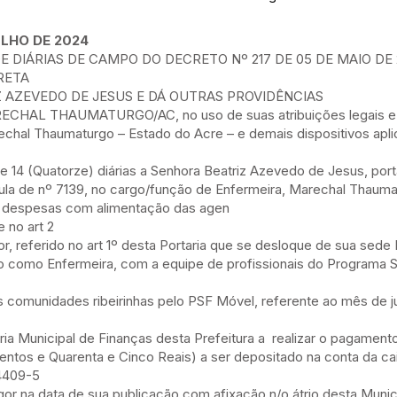
ULHO DE 2024
 DIÁRIAS DE CAMPO DO DECRETO Nº 217 DE 05 DE MAIO DE 
IRETA
Z AZEVEDO DE JESUS E DÁ OUTRAS PROVIDÊNCIAS
HAL THAUMATURGO/AC, no uso de suas atribuições legais e
echal Thaumaturgo – Estado do Acre – e demais dispositivos apli
de 14 (Quatorze) diárias a Senhora Beatriz Azevedo de Jesus, por
ula de nº 7139, no cargo/função de Enfermeira, Marechal Thauma
e despesas com alimentação das agen
 no art 2
or, referido no art 1º desta Portaria que se desloque de sua sede
 como Enfermeira, com a equipe de profissionais do Programa 
s comunidades ribeirinhas pelo PSF Móvel, referente ao mês de j
aria Municipal de Finanças desta Prefeitura a realizar o pagamen
ocentos e Quarenta e Cinco Reais) a ser depositado na conta da 
4409-5
igor na data de sua publicação com afixação n/o átrio desta Munic