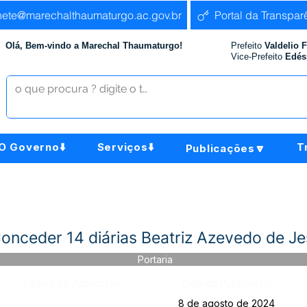
nete@marechalthaumaturgo.ac.gov.br
Portal da Transpar
Olá, Bem-vindo a Marechal Thaumaturgo!
Prefeito
Valdelio 
Vice-Prefeito
Edés
O Governo⬇️
Serviços⬇️
T
Publicações🔽
nceder 14 diárias Beatriz Azevedo de J
Portaria
Página da Publicação:
Data da Publicação:
8 de agosto de 2024