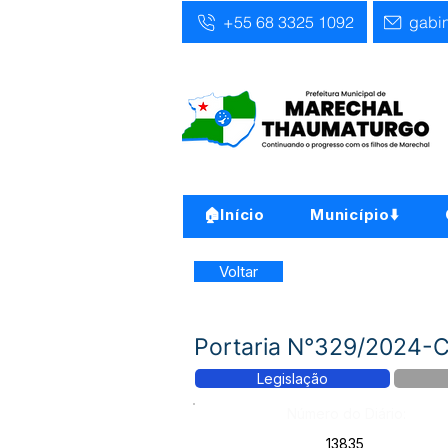
+55 68 3325 1092
gabi
🏠Início
Município⬇️
Voltar
Portaria N°329/2024-Co
Legislação
Número do Diário:
13835