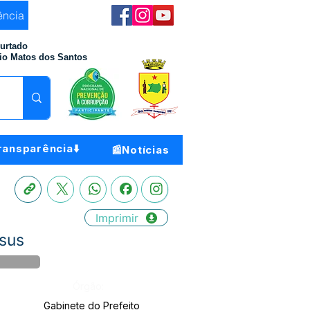
ência
Furtado
io Matos dos Santos
ransparência⬇️
📰Notícias
Imprimir
esus
Órgão:
Gabinete do Prefeito