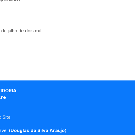
de julho de dois mil
VIDORIA
cre
 Site
vel (
Douglas da Silva Araújo
)