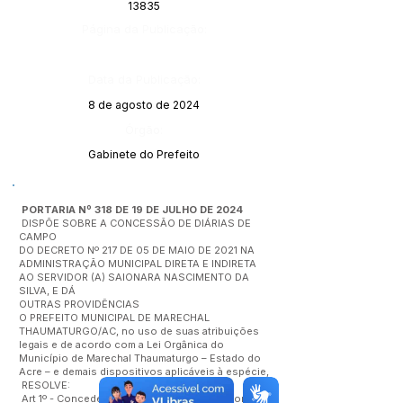
13835
Página da Publicação:
Data da Publicação:
8 de agosto de 2024
Órgão:
Gabinete do Prefeito
PORTARIA Nº 318 DE 19 DE JULHO DE 2024
DISPÕE SOBRE A CONCESSÃO DE DIÁRIAS DE
CAMPO
DO DECRETO Nº 217 DE 05 DE MAIO DE 2021 NA
ADMINISTRAÇÃO MUNICIPAL DIRETA E INDIRETA
AO SERVIDOR (A) SAIONARA NASCIMENTO DA
SILVA, E DÁ
OUTRAS PROVIDÊNCIAS
O PREFEITO MUNICIPAL DE MARECHAL
THAUMATURGO/AC, no uso de suas atribuições
legais e de acordo com a Lei Orgânica do
Município de Marechal Thaumaturgo – Estado do
Acre – e demais dispositivos aplicáveis à espécie,
RESOLVE:
Art 1º - Conceder o quantitativo de 14 (quatorze)