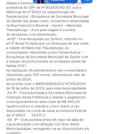
diárias a Senhora Saionara Nascimento da Silva,
portadora do CPF de nº
852435742-87
, sob a
Matrícula de nº 6934 no cargo/função de
Farmacêutica - Bioquímica da Secretaria Municipal
de Saúde nas áreas rurais, residente e domiciliada
na Rua Francisco Bezerra – Centro – Marechal
Thaumaturgo - Acre para viagem e custeio
de despesas com alimentação.
Art2º - Fica designado ao Senhor, referido no
art 1º desta Portaria que se Desloque de sua sede,
a cidade de Marechal Thaumaturgo, as
comunidades ribeirinhas como Farmacêutica –
Bioquímica da Secretaria Municipal de Saúde com
a equipe de profissionais do programa saúde da
família (PSF)
na realização de atendimentos nas comunidades
ribeirinhas pelo PSF móvel, referente ao mês de
junho de 2024,
de acordo com o MEM/SEMSA/AC/ N°1315/2024
de 19 de julho de 2024, para esta municipalidade
Art 3º - Fica autorizada a Secretaria Municipal de
Finanças desta Prefeitura a realizar o pagamento
correspondente ao valor total de R$ 485,00
(quatrocentos e oitenta e cinco reais), a ser
depositado na conta da caixa econômica federal
de nº 0803 59477-3
Art. 4º - Esta portaria entra em vigor na data de
sua publicação com afixação n/o átrio desta
Municipalidade, revogando-se as disposições em
contrário