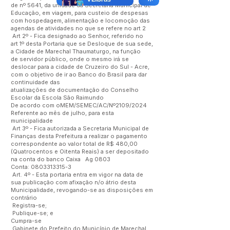
de nº 5641, da unidade da Secretaria Municipal de
Educação, em viagem, para custeio de despesas
com hospedagem, alimentação e locomoção das
agendas de atividades no que se refere no art 2
Art 2º - Fica designado ao Senhor, referido no
art 1º desta Portaria que se Desloque de sua sede,
a Cidade de Marechal Thaumaturgo, na função
de servidor público, onde o mesmo irá se
deslocar para a cidade de Cruzeiro do Sul - Acre,
com o objetivo de ir ao Banco do Brasil para dar
continuidade das
atualizações de documentação do Conselho
Escolar da Escola São Raimundo
De acordo com oMEM/SEMEC/AC/Nº2109/2024
Referente ao mês de julho, para esta
municipalidade
Art 3º - Fica autorizada a Secretaria Municipal de
Finanças desta Prefeitura a realizar o pagamento
correspondente ao valor total de R$ 480,00
(Quatrocentos e Oitenta Reais) a ser depositado
na conta do banco Caixa Ag 0803
Conta:
0803313315-3
Art. 4º - Esta portaria entra em vigor na data de
sua publicação com afixação n/o átrio desta
Municipalidade, revogando-se as disposições em
contrário
Registra-se;
Publique-se; e
Cumpra-se
Gabinete do Prefeito do Município de Marechal