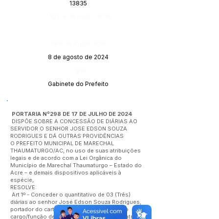
13835
Página da Publicação:
Data da Publicação:
8 de agosto de 2024
Órgão:
Gabinete do Prefeito
PORTARIA Nº298 DE 17 DE JULHO DE 2024
DISPÕE SOBRE A CONCESSÃO DE DIÁRIAS AO
SERVIDOR O SENHOR JOSE EDSON SOUZA
RODRIGUES E DÁ OUTRAS PROVIDÊNCIAS
O PREFEITO MUNICIPAL DE MARECHAL
THAUMATURGO/AC, no uso de suas atribuições
legais e de acordo com a Lei Orgânica do
Município de Marechal Thaumaturgo – Estado do
Acre – e demais dispositivos aplicáveis à
espécie,
RESOLVE:
Art 1º - Conceder o quantitativo de 03 (Três)
diárias ao senhor José Edson Souza Rodrigues,
portador do cartão CPF:
005415802-80
, no
cargo/função de Servidor Público, sob a matrícula