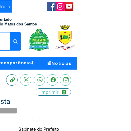
ência
Furtado
io Matos dos Santos
ransparência⬇️
📰Notícias
Imprimir
osta
Órgão:
Gabinete do Prefeito