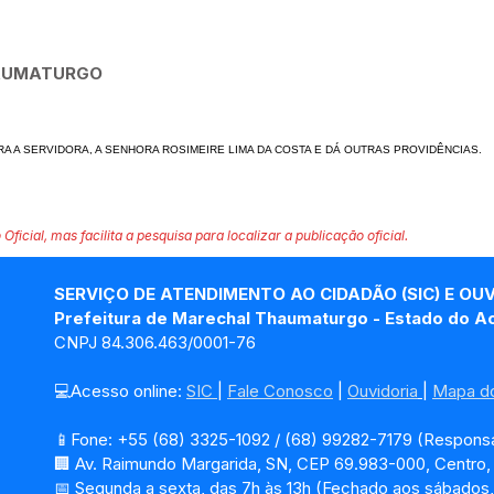
HAUMATURGO
A A SERVIDORA, A SE
NHORA ROSIMEIRE LIMA DA COSTA E DÁ OUTRAS PROVIDÊNCIAS.
 Oficial, mas facilita a pesquisa para localizar a publicação oficial.
SERVIÇO DE ATENDIMENTO AO CIDADÃO (SIC) E OU
Prefeitura de Marechal Thaumaturgo - Estado do A
CNPJ 84.306.463/0001-76
💻Acesso online: 
SIC 
| 
Fale Conosco
 | 
Ouvidoria
| 
Mapa do
📱Fone: +55 (68) 3325-1092 / (68) 99282-7179 (Responsá
🏢 Av. Raimundo Margarida, SN, CEP 69.983-000, Centro
📅 Segunda a sexta, das 7h às 13h (Fechado aos sábados,