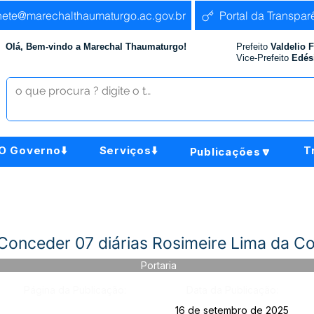
nete@marechalthaumaturgo.ac.gov.br
Portal da Transpar
Olá, Bem-vindo a Marechal Thaumaturgo!
Prefeito
Valdelio 
Vice-Prefeito
Edés
O Governo⬇️
Serviços⬇️
T
Publicações🔽
Conceder 07 diárias Rosimeire Lima da C
Portaria
Página da Publicação:
Data da Publicação:
16 de setembro de 2025