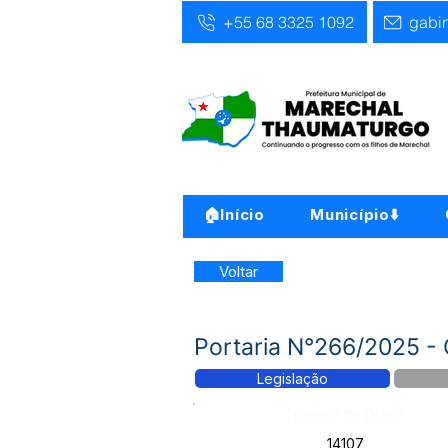
+55 68 3325 1092
gabi
🏠Início
Município⬇️
Voltar
Portaria N°266/2025 - 
Legislação
Número do Diário:
14107