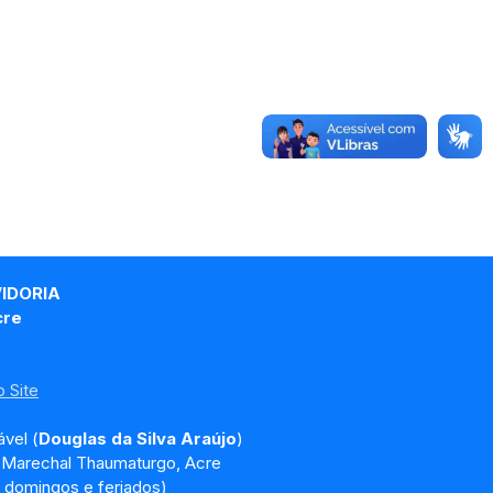
VIDORIA
cre
 Site
vel (
Douglas da Silva Araújo
)
, Marechal Thaumaturgo, Acre
 domingos e feriados)