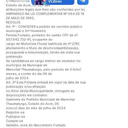
O PREFEITO DE MARECHAL THAUMATURGO,
Estado do Acre, no uso das
atribuições legais que lhes são conferidas por lei,
AMPARADO NA LEI COMPLEMENTAR Nº 064 DE 18
DE MAIO DE 1990,
RESOLVE:
Art. 1º - CONCEDER a pedido do servidor público
municipal o Srº Humberto
Pereira Furtado, portador do cartão CPF de nº
657.942.732-91
, ocupante do
cargo de Motorista Fluvial matrícula de nº 2781,
afastamento a título de desincompatibilização,
assegurada a remuneração, tendo em vista sua
pretensão
de candidatura ao cargo eletivo de vereador no
município de Municipal de
Marechal Thaumaturgo, pelo período de 3 (três)
meses, a contar do dia 06 de
julho de 2024.
Art. 2º Esta Portaria entrará em vigor na data de sua
publicação e/ou afixação
no Átrio desta Municipalidade, revogado as
disposições em contrário.
Gabinete do Prefeito Municipal de Marechal
Thaumaturgo, Estado do Acre, 05
(cinco) dias do mês de julho de 2024.
Registre-se.
Publique-se.
Cumpra-se.
Valdelio Jose do Nascimento Furtado