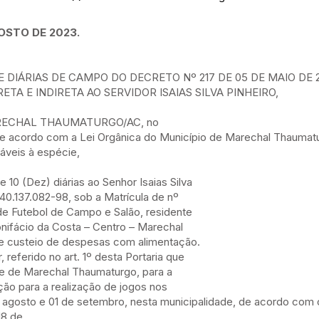
OSTO DE 2023.
 DIÁRIAS DE CAMPO DO DECRETO Nº 217 DE 05 DE MAIO DE 2
TA E INDIRETA AO SERVIDOR ISAIAS SILVA PINHEIRO,
ARECHAL THAUMATURGO/AC, no
 de acordo com a Lei Orgânica do Município de Marechal Thaumat
cáveis à espécie,
e 10 (Dez) diárias ao Senhor Isaias Silva
40.137.082-98, sob a Matrícula de nº
e Futebol de Campo e Salão, residente
onifácio da Costa – Centro – Marechal
e custeio de despesas com alimentação.
, referido no art. 1º desta Portaria que
de de Marechal Thaumaturgo, para a
ção para a realização de jogos nos
de agosto e 01 de setembro, nesta municipalidade, de acordo com 
18 de