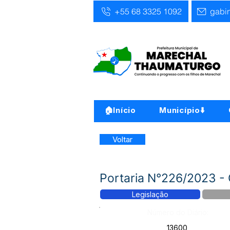
+55 68 3325 1092
gabi
🏠Início
Município⬇️
Voltar
Portaria N°226/2023 - C
Legislação
Número do Diário:
13600