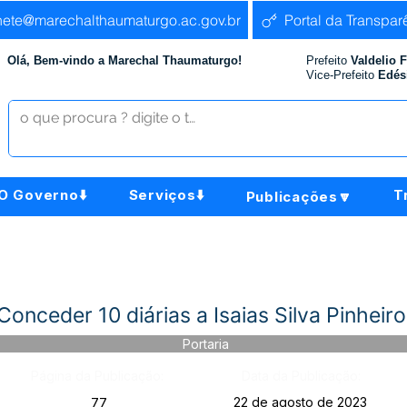
nete@marechalthaumaturgo.ac.gov.br
Portal da Transpar
Olá, Bem-vindo a Marechal Thaumaturgo!
Prefeito
Valdelio 
Vice-Prefeito
Edés
O Governo⬇️
Serviços⬇️
T
Publicações🔽
onceder 10 diárias a Isaias Silva Pinheiro
Portaria
Página da Publicação:
Data da Publicação:
22 de agosto de 2023
77