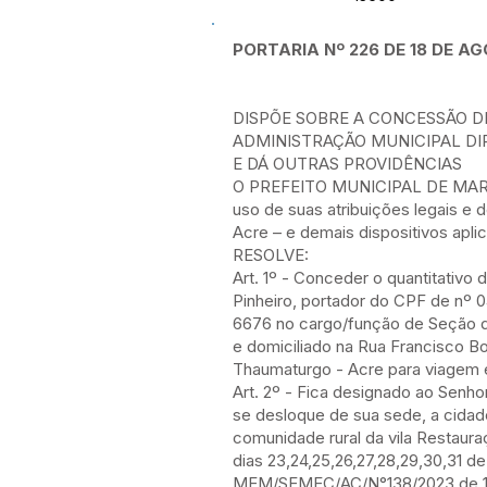
PORTARIA Nº 226 DE 18 DE AG
DISPÕE SOBRE A CONCESSÃO DE
ADMINISTRAÇÃO MUNICIPAL DIRE
E DÁ OUTRAS PROVIDÊNCIAS
O PREFEITO MUNICIPAL DE M
uso de suas atribuições legais e
Acre – e demais dispositivos apli
RESOLVE:
Art. 1º - Conceder o quantitativo d
Pinheiro, portador do CPF de nº 0
6676 no cargo/função de Seção d
e domiciliado na Rua Francisco B
Thaumaturgo - Acre para viagem 
Art. 2º - Fica designado ao Senhor
se desloque de sua sede, a cida
comunidade rural da vila Restaura
dias 23,24,25,26,27,28,29,30,31 
MEM/SEMEC/AC/N°138/2023 de 