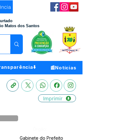
ência
Furtado
io Matos dos Santos
ransparência⬇️
📰Notícias
Imprimir
Órgão:
Gabinete do Prefeito