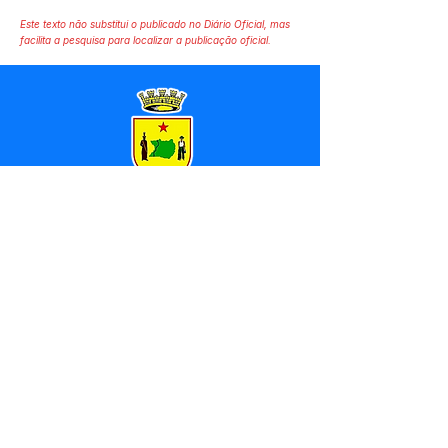
Este texto não substitui o publicado no Diário Oficial, mas
facilita a pesquisa para localizar a publicação oficial.
SERVIÇO DE ATENDIMENTO AO 
CIDADÃO (SIC) E OUVIDORIA
Prefeitura de Marechal 
Thaumaturgo - Estado do Acre
CNPJ 84.306.463/0001-76
💻Acesso online: 
SIC 
| 
Fale Conosco
 | 
Ouvidoria
| 
Mapa do Site
📱Fone: +55 (68) 3325-1092 / (68) 