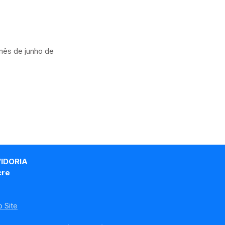
 mês de junho de
VIDORIA
cre
 Site